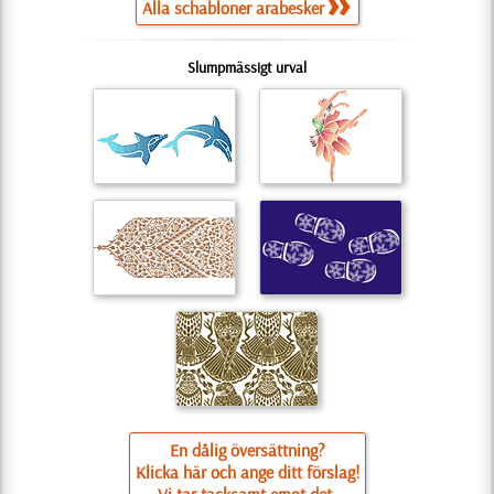
Alla schabloner arabesker
Slumpmässigt urval
En dålig översättning?
Klicka här och ange ditt förslag!