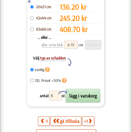
136.20
kr
20x21 cm
245.20
kr
42x44 cm
408.70
kr
63x66 cm
... eller ...
din storlek
cm
Välj
typ av schablon
Y
vanlig
3D, Priset +30%
X
antal:
st.
-1
gå tillbaka
+1