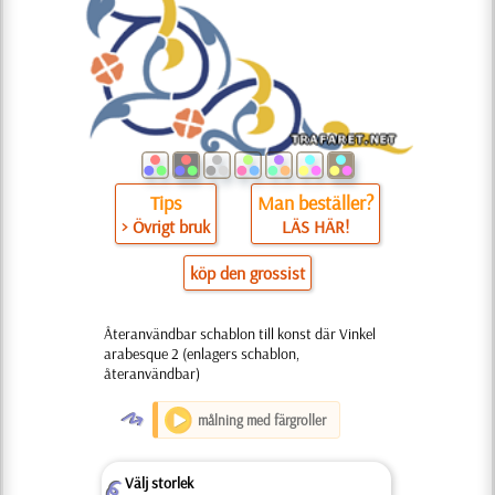
Tips
Man beställer?
> Övrigt bruk
LÄS HÄR!
köp den grossist
Återanvändbar schablon till konst där Vinkel
arabesque 2 (enlagers schablon,
återanvändbar)
O
målning med färgroller
Välj storlek
Z