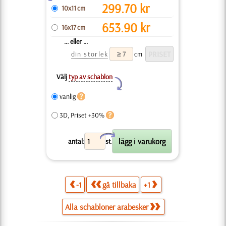
299.70
kr
10x11 cm
653.90
kr
16x17 cm
... eller ...
din storlek
cm
Välj
typ av schablon
Y
vanlig
3D, Priset +30%
X
antal:
st.
-1
gå tillbaka
+1
Alla schabloner arabesker