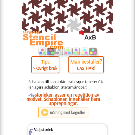
Tips
Man beställer?
> Övrigt bruk
LÄS HÄR!
Schablon till konst där arabesque tapeter 04
(enlagers schablon, återanvändbar)
O
storleken avser en repetition av
motivet. Schablonen innehåller flera
upprepningar.
målning med färgroller
Välj storlek
Z