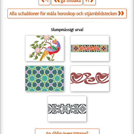
-1
gå tillbaka
+1
Alla schabloner för måla horoskop och stjärnbildstecken
Slumpmässigt urval
En dålig översättning?