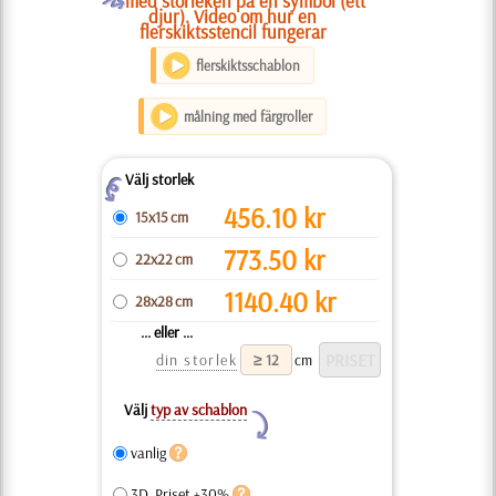
med storleken på en symbol (ett
djur). Video om hur en
flerskiktsstencil fungerar
flerskiktsschablon
målning med färgroller
Välj storlek
Z
456.10
kr
15x15 cm
773.50
kr
22x22 cm
1140.40
kr
28x28 cm
... eller ...
din storlek
cm
Välj
typ av schablon
Y
vanlig
3D, Priset +30%