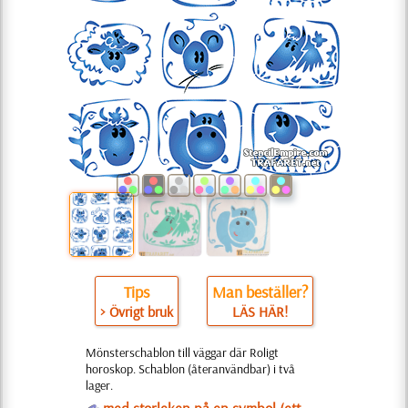
Tips
Man beställer?
> Övrigt bruk
LÄS HÄR!
Mönsterschablon till väggar där Roligt
horoskop. Schablon (återanvändbar) i två
lager.
O