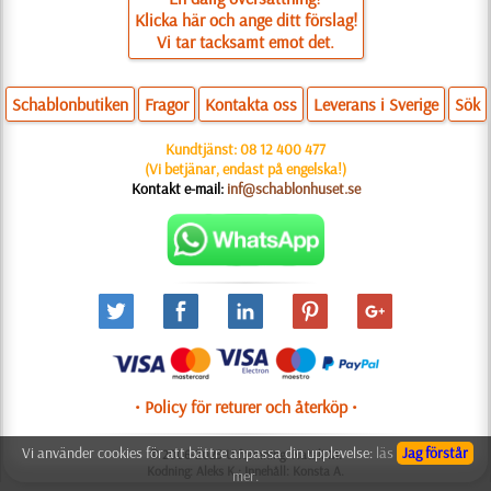
Klicka här och ange ditt förslag!
Vi tar tacksamt emot det.
Schablonbutiken
Fragor
Kontakta oss
Leverans i Sverige
Sök
Kundtjänst:
08 12 400 477
(Vi betjänar, endast på engelska!)
Kontakt e-mail:
inf@schablonhuset.se
• Policy för returer och återköp •
Vi använder cookies för att bättre anpassa din upplevelse:
läs
Jag förstår
© 2006-2025 Utformning: Natali M.
Kodning: Aleks K.; Innehåll: Konsta A.
mer.