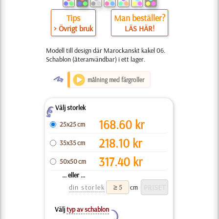
Tips
Man beställer?
> Övrigt bruk
LÄS HÄR!
Modell till design där Marockanskt kakel 06.
Schablon (återanvändbar) i ett lager.
O
målning med färgroller
Välj storlek
Z
168.60
kr
25x25 cm
218.10
kr
35x35 cm
317.40
kr
50x50 cm
... eller ...
din storlek
cm
Välj
typ av schablon
Y