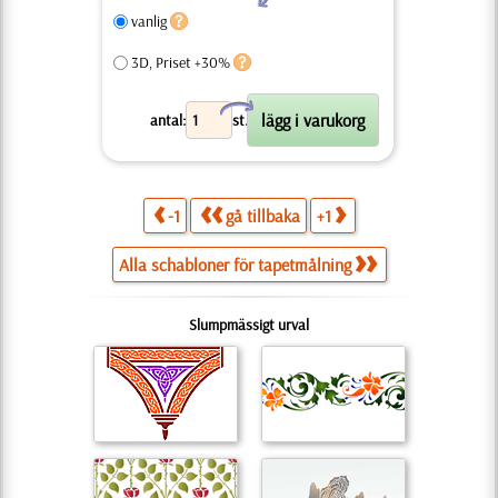
vanlig
3D, Priset +30%
X
antal:
st.
-1
gå tillbaka
+1
Alla schabloner för tapetmålning
Slumpmässigt urval