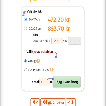
Välj storlek
Z
472.20
kr
14x17 cm
853.70
kr
20x25 cm
... eller ...
din storlek
cm
Välj
typ av schablon
Y
vanlig
3D, Priset +30%
X
antal:
st.
-1
gå tillbaka
+1