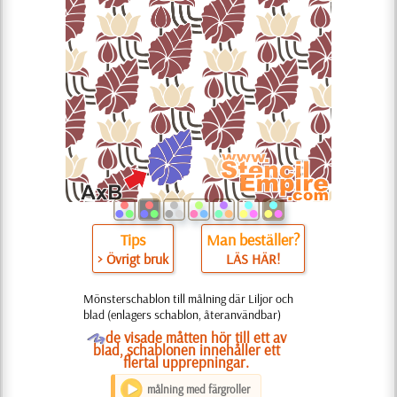
Tips
Man beställer?
> Övrigt bruk
LÄS HÄR!
Mönsterschablon till målning där Liljor och
blad (enlagers schablon, återanvändbar)
O
de visade måtten hör till ett av
blad, schablonen innehåller ett
flertal upprepningar.
målning med färgroller