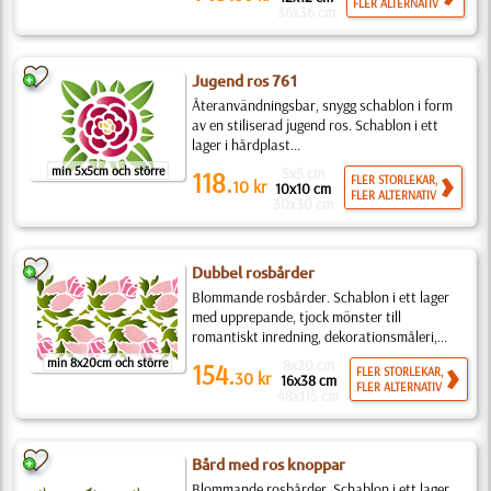
FLER ALTERNATIV
36x36 cm
Jugend ros 761
Återanvändningsbar, snygg schablon i form
av en stiliserad jugend ros. Schablon i ett
lager i hårdplast...
min 5x5cm och större
5x5 cm
118.
FLER STORLEKAR,
10
kr
10x10 cm
FLER ALTERNATIV
30x30 cm
Dubbel rosbårder
Blommande rosbårder. Schablon i ett lager
med upprepande, tjock mönster till
romantiskt inredning, dekorationsmåleri,...
min 8x20cm och större
8x20 cm
154.
FLER STORLEKAR,
30
kr
16x38 cm
FLER ALTERNATIV
48x115 cm
Bård med ros knoppar
Blommande rosbårder. Schablon i ett lager