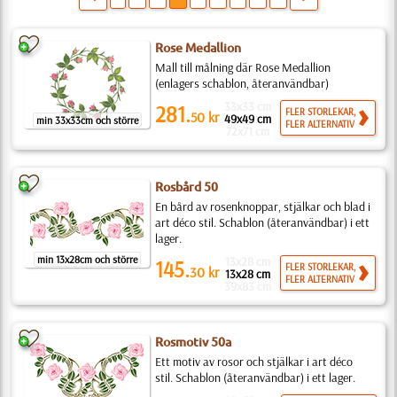
Rose Medallion
Mall till målning där Rose Medallion
(enlagers schablon, återanvändbar)
33x33 cm
281.
FLER STORLEKAR,
50
kr
49x49 cm
min 33x33cm och större
FLER ALTERNATIV
72x71 cm
Rosbård 50
En bård av rosenknoppar, stjälkar och blad i
art déco stil. Schablon (återanvändbar) i ett
lager.
min 13x28cm och större
13x28 cm
145.
FLER STORLEKAR,
30
kr
13x28 cm
FLER ALTERNATIV
39x83 cm
Rosmotiv 50a
Ett motiv av rosor och stjälkar i art déco
stil. Schablon (återanvändbar) i ett lager.