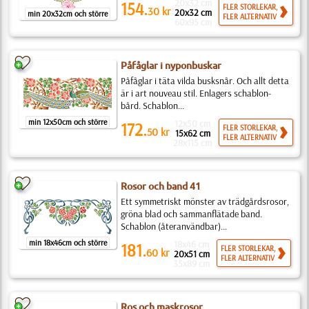
20x32 cm
154.
FLER STORLEKAR,
30
kr
20x32 cm
min 20x32cm och större
FLER ALTERNATIV
60x95 cm
Påfåglar i nyponbuskar
Påfåglar i täta vilda busksnår. Och allt detta
är i art nouveau stil. Enlagers schablon-
bård. Schablon...
min 12x50cm och större
12x50 cm
172.
FLER STORLEKAR,
50
kr
15x62 cm
FLER ALTERNATIV
28x115 cm
Rosor och band 41
Ett symmetriskt mönster av trädgårdsrosor,
gröna blad och sammanflätade band.
Schablon (återanvändbar)...
min 18x46cm och större
18x46 cm
181.
FLER STORLEKAR,
60
kr
20x51 cm
FLER ALTERNATIV
35x89 cm
Ros och maskrosor