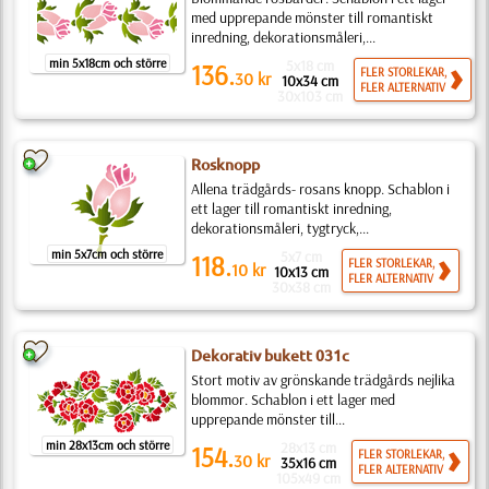
med upprepande mönster till romantiskt
inredning, dekorationsmåleri,...
min 5x18cm och större
5x18 cm
136.
FLER STORLEKAR,
30
kr
10x34 cm
FLER ALTERNATIV
30x103 cm
Rosknopp
Allena trädgårds- rosans knopp. Schablon i
ett lager till romantiskt inredning,
dekorationsmåleri, tygtryck,...
min 5x7cm och större
5x7 cm
118.
FLER STORLEKAR,
10
kr
10x13 cm
FLER ALTERNATIV
30x38 cm
Dekorativ bukett 031c
Stort motiv av grönskande trädgårds nejlika
blommor. Schablon i ett lager med
upprepande mönster till...
min 28x13cm och större
28x13 cm
154.
FLER STORLEKAR,
30
kr
35x16 cm
FLER ALTERNATIV
105x49 cm