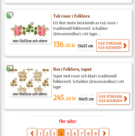
Två rosor i folklore
Ett litet motiv bestående av två rosor i
traditionell folklorestil. Schablon
(återanvändbar) i ett lager....
min 13x33cm och större
13x33 cm
136.
FLER STORLEKAR,
30
kr
13x33 cm
FLER ALTERNATIV
39x99 cm
Ros i folklore, tapet
Tapet med rosor och blad i traditionell
folklorestil. Schablon (återanvändbar) i ett
lager.
min 10x15cm och större
10x15 cm
245.
FLER STORLEKAR,
30
kr
10x15 cm
FLER ALTERNATIV
22x32 cm
Fler sidor:
1
2
3
4
5
6
7
8
9