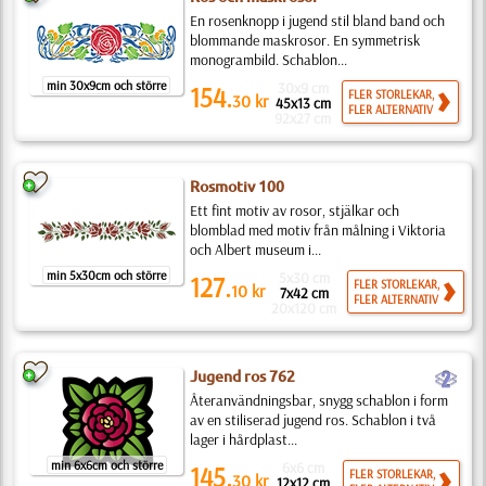
En rosenknopp i jugend stil bland band och
blommande maskrosor. En symmetrisk
monogrambild. Schablon...
min 30x9cm och större
30x9 cm
154.
FLER STORLEKAR,
30
kr
45x13 cm
FLER ALTERNATIV
92x27 cm
Rosmotiv 100
Ett fint motiv av rosor, stjälkar och
blomblad med motiv från målning i Viktoria
och Albert museum i...
min 5x30cm och större
5x30 cm
127.
FLER STORLEKAR,
10
kr
7x42 cm
FLER ALTERNATIV
20x120 cm
b
Jugend ros 762
Återanvändningsbar, snygg schablon i form
av en stiliserad jugend ros. Schablon i två
lager i hårdplast...
min 6x6cm och större
6x6 cm
145.
FLER STORLEKAR,
30
kr
12x12 cm