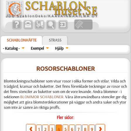
SCHABLONHÄFTE
STRASS
- Katalog -
Exempel
Hjälp
ROSORSCHABLONER
Blomteckningsschabloner som visar rosor i olika former och stilar. Vilda och
trädgård, kransar och buketter. Det finns förenklade teckningar av rosor och
det finns stenciler av buketter som om de vore levande. Andra blommor - i
sektionen
BLOMMOR SCHABLONER
. Våra återanvändbara stenciler ger dig
möjlighet att göra blomsterdekorationer på väggar och andra saker och ytor
som inte är sämre än riktiga proffs.
Fler sidor:
1
2
3
4
5
6
7
8
9