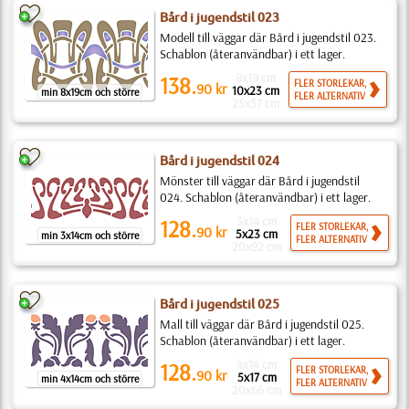
Bård i jugendstil 023
Modell till väggar där Bård i jugendstil 023.
Schablon (återanvändbar) i ett lager.
8x19 cm
138.
FLER STORLEKAR,
90
kr
10x23 cm
min 8x19cm och större
FLER ALTERNATIV
25x57 cm
Bård i jugendstil 024
Mönster till väggar där Bård i jugendstil
024. Schablon (återanvändbar) i ett lager.
3x14 cm
128.
FLER STORLEKAR,
90
kr
5x23 cm
min 3x14cm och större
FLER ALTERNATIV
20x92 cm
Bård i jugendstil 025
Mall till väggar där Bård i jugendstil 025.
Schablon (återanvändbar) i ett lager.
4x14 cm
128.
FLER STORLEKAR,
90
kr
5x17 cm
min 4x14cm och större
FLER ALTERNATIV
20x66 cm