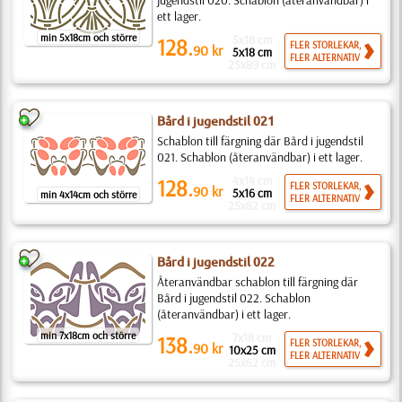
jugendstil 020. Schablon (återanvändbar) i
ett lager.
min 5x18cm och större
5x18 cm
128.
FLER STORLEKAR,
90
kr
5x18 cm
FLER ALTERNATIV
25x89 cm
Bård i jugendstil 021
Schablon till färgning där Bård i jugendstil
021. Schablon (återanvändbar) i ett lager.
4x14 cm
128.
FLER STORLEKAR,
90
kr
5x16 cm
min 4x14cm och större
FLER ALTERNATIV
25x82 cm
Bård i jugendstil 022
Återanvändbar schablon till färgning där
Bård i jugendstil 022. Schablon
(återanvändbar) i ett lager.
min 7x18cm och större
7x18 cm
138.
FLER STORLEKAR,
90
kr
10x25 cm
FLER ALTERNATIV
25x62 cm