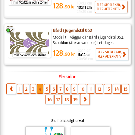
min 10x12cm och större
10x12 cm
128.
FLER STORLEKAR,
90
kr
10x11 cm
FLER ALTERNATIV
25x19 cm
Bård i jugendstil 052
Modell till väggar där Bård i jugendstil 052.
Schablon (återanvändbar) i ett lager.
5x14 cm
128.
FLER STORLEKAR,
90
kr
5x14 cm
min 5x14cm och större
FLER ALTERNATIV
20x56 cm
Fler sidor:
1
2
3
4
5
6
7
8
9
10
11
12
13
14
15
16
17
18
19
Slumpmässigt urval