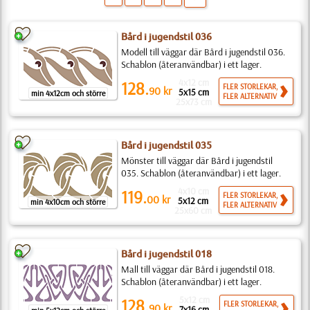
Bård i jugendstil 036
Modell till väggar där Bård i jugendstil 036.
Schablon (återanvändbar) i ett lager.
4x12 cm
128.
FLER STORLEKAR,
90
kr
5x15 cm
min 4x12cm och större
FLER ALTERNATIV
25x73 cm
Bård i jugendstil 035
Mönster till väggar där Bård i jugendstil
035. Schablon (återanvändbar) i ett lager.
4x10 cm
119.
FLER STORLEKAR,
00
kr
5x12 cm
min 4x10cm och större
FLER ALTERNATIV
25x60 cm
Bård i jugendstil 018
Mall till väggar där Bård i jugendstil 018.
Schablon (återanvändbar) i ett lager.
5x12 cm
128.
FLER STORLEKAR,
90
kr
7x16 cm