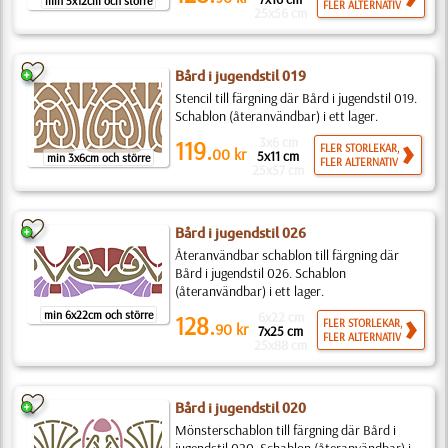
min 5x12cm och större
FLER ALTERNATIV
25x56 cm
Bård i jugendstil 019
Stencil till färgning där Bård i jugendstil 019.
Schablon (återanvändbar) i ett lager.
3x6 cm
119.
FLER STORLEKAR,
00
kr
5x11 cm
min 3x6cm och större
FLER ALTERNATIV
25x57 cm
Bård i jugendstil 026
Återanvändbar schablon till färgning där
Bård i jugendstil 026. Schablon
(återanvändbar) i ett lager.
min 6x22cm och större
6x22 cm
128.
FLER STORLEKAR,
90
kr
7x25 cm
FLER ALTERNATIV
25x88 cm
Bård i jugendstil 020
Mönsterschablon till färgning där Bård i