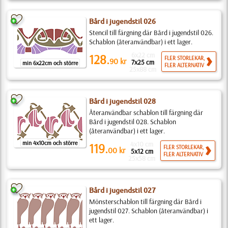
Bård i jugendstil 026
Stencil till färgning där Bård i jugendstil 026.
Schablon (återanvändbar) i ett lager.
6x22 cm
128.
FLER STORLEKAR,
90
kr
7x25 cm
min 6x22cm och större
FLER ALTERNATIV
25x88 cm
Bård i jugendstil 028
Återanvändbar schablon till färgning där
Bård i jugendstil 028. Schablon
(återanvändbar) i ett lager.
min 4x10cm och större
4x10 cm
119.
FLER STORLEKAR,
00
kr
5x12 cm
FLER ALTERNATIV
25x58 cm
Bård i jugendstil 027
Mönsterschablon till färgning där Bård i
jugendstil 027. Schablon (återanvändbar) i
ett lager.