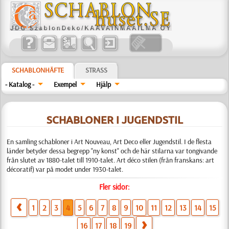
SCHABLONHÄFTE
STRASS
- Katalog -
Exempel
Hjälp
SCHABLONER I JUGENDSTIL
En samling schabloner i Art Nouveau, Art Deco eller Jugendstil. I de flesta
länder betyder dessa begrepp "ny konst" och de här stilarna var tongivande
från slutet av 1880-talet till 1910-talet. Art déco stilen (från franskans: art
décoratif) var på modet under 1930-talet.
Fler sidor:
1
2
3
4
5
6
7
8
9
10
11
12
13
14
15
16
17
18
19