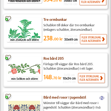
20
kr
56x85 cm
min 40x61cm och större
FLER ALTERNATIV
78x118 cm
Tre ormbunkar
Schablon till dekor där tre ormbunkar
(enlagers schablon, återanvändbar).
25x42 cm
238.
FLER STORLEKAR,
00
kr
30x49 cm
min 25x42cm och större
FLER ALTERNATIV
72x119 cm
Ros bård 205
Förlaga till väggar där Ros bård 205.
Schablon (återanvändbar) i ett lager.
5x18 cm
148.
FLER STORLEKAR,
70
kr
10x34 cm
min 5x18cm och större
FLER ALTERNATIV
23x79 cm
b
Bård med rosor i jugendstil
Mönster till väggar där Bård med rosor i
jugendstil. Schablon (återanvändbar) i två