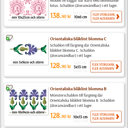
Modell till väggar där Bård med blommande
lotus. Schablon (återanvändbar) i ett lager.
10x25 cm
138.
FLER STORLEKAR,
90
kr
10x6 cm
min 10x25cm och större
FLER ALTERNATIV
20x48 cm
Orientaliska blåklint blomma C
Schablon till färgning där Orientaliska
blåklint blomma C. Schablon
(återanvändbar) i ett lager.
min 5x16cm och större
5x16 cm
128.
FLER STORLEKAR,
90
kr
5x13 cm
FLER ALTERNATIV
15x40 cm
Orientaliska blåklint blomma B
Mönsterschablon till färgning där
Orientaliska blåklint blomma B. Schablon
(återanvändbar) i ett lager.
min 10x14cm och större
10x14 cm
128.
FLER STORLEKAR,
90
kr
10x13 cm
FLER ALTERNATIV
20x27 cm