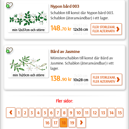
Nypon bård 003
Schablon till konst där Nypon bård 003.
Schablon (återanvändbar) i ett lager.
12x37 cm
148.
FLER STORLEKAR,
70
kr
12x36 cm
min 12x37cm och större
FLER ALTERNATIV
24x72 cm
Bård av Jasmine
Mönsterschablon till konst där Bård av
Jasmine. Schablon (återanvändbar) i ett
lager.
min 7x20cm och större
7x20 cm
138.
FLER STORLEKAR,
90
kr
10x28 cm
FLER ALTERNATIV
21x58 cm
Fler sidor:
1
2
3
4
5
6
7
8
9
10
11
12
13
14
15
16
17
18
19