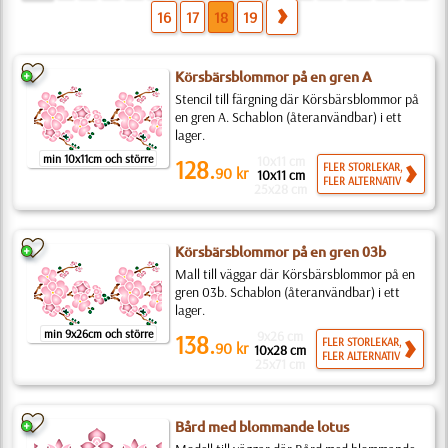
16
17
18
19
Körsbärsblommor på en gren A
Stencil till färgning där Körsbärsblommor på
en gren A. Schablon (återanvändbar) i ett
lager.
min 10x11cm och större
10x11 cm
128.
FLER STORLEKAR,
90
kr
10x11 cm
FLER ALTERNATIV
25x28 cm
Körsbärsblommor på en gren 03b
Mall till väggar där Körsbärsblommor på en
gren 03b. Schablon (återanvändbar) i ett
lager.
min 9x26cm och större
9x26 cm
138.
FLER STORLEKAR,
90
kr
10x28 cm
FLER ALTERNATIV
25x71 cm
Bård med blommande lotus