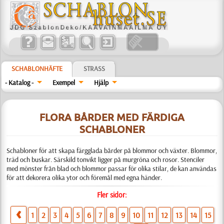
SCHABLONHÄFTE
STRASS
- Katalog -
Exempel
Hjälp
FLORA BÅRDER MED FÄRDIGA
SCHABLONER
Schabloner för att skapa färgglada bårder på blommor och växter. Blommor,
träd och buskar. Särskild tonvikt ligger på murgröna och rosor. Stenciler
med mönster från blad och blommor passar för olika stilar, de kan användas
för att dekorera olika ytor och föremål med egna händer.
Fler sidor:
1
2
3
4
5
6
7
8
9
10
11
12
13
14
15