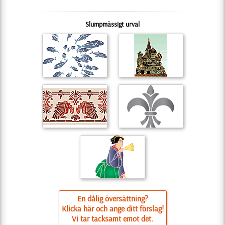
Slumpmässigt urval
En dålig översättning?
Klicka här och ange ditt förslag!
Vi tar tacksamt emot det.