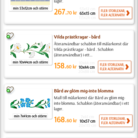
lager.
min 53x12cm och större
53x12 cm
267.
FLER STORLEKAR,
70
kr
65x15 cm
FLER ALTERNATIV
115x26 cm
Vilda prästkragar - bård
Återanvändbar schablon till målarkonst där
Vilda prästkragar - bård . Schablon
(återanvändbar) i ett...
min 10x44cm och större
10x44 cm
158.
FLER STORLEKAR,
60
kr
10x44 cm
FLER ALTERNATIV
20x88 cm
Bård av glöm mig-inte blomma
Mall till målarkonst där Bård av glöm mig-
inte blomma. Schablon (återanvändbar) i ett
lager.
min 7x41cm och större
7x41 cm
168.
FLER STORLEKAR,
60
kr
10x57 cm
FLER ALTERNATIV
20x115 cm