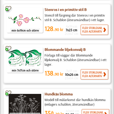
Stenros i en primitiv stil B
Stencil till färgning där Stenros i en primitiv
stil B. Schablon (återanvändbar) i ett lager.
6x19 cm
128.
FLER STORLEKAR,
90
kr
7x23 cm
min 6x19cm och större
FLER ALTERNATIV
20x67 cm
Blommande liljekonvalj B
Förlaga till väggar där Blommande
liljekonvalj B. Schablon (återanvändbar) i ett
lager.
min 7x17cm och större
7x17 cm
138.
FLER STORLEKAR,
90
kr
10x26 cm
FLER ALTERNATIV
25x64 cm
Hundkäx blomma
Modell till målarkonst där hundkäx blomma
(enlagers schablon, återanvändbar)
40x61 cm
354.
FLER STORLEKAR,