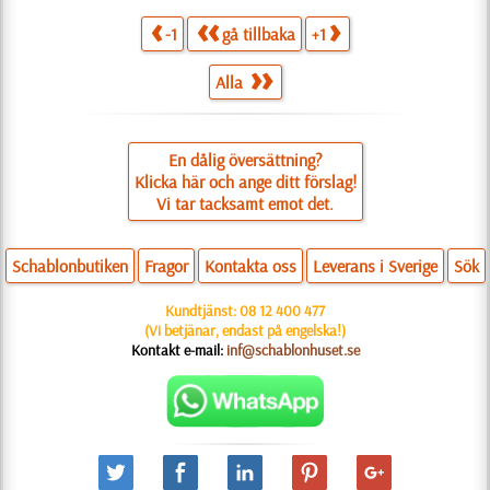
-1
gå tillbaka
+1
Alla
En dålig översättning?
Klicka här och ange ditt förslag!
Vi tar tacksamt emot det.
Schablonbutiken
Fragor
Kontakta oss
Leverans i Sverige
Sök
Kundtjänst:
08 12 400 477
(Vi betjänar, endast på engelska!)
Kontakt e-mail:
inf@schablonhuset.se