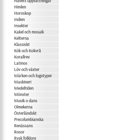
Havets uppfattningar
Himlen
Horoskop
Indien
Insekter
Kakel och mosaik
Kelterna
Klassiskt
Kök och Kokvrå
Korallrev
Latinos
Löv och växter
Märken och logotyper
Maskineri
Medeltiden
Mönster
Musik o dans
Olmekerna
Österländskt
Precolumbianska
Renässans
Rosor
Rysk folklore