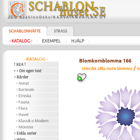
SCHABLONHÄFTE
STRASS
- KATALOG -
EXEMPEL
HJÄLP
|
|
|
- KATALOG -
Blomkornblomma 166
! REA !
/
Stenciler olika motiv blommor
i
> > Din egen text
> Bårder
Annat
Barnrum
Etniska
Fauna
Flora
Havet
Klassik o Modern
Mönster
> Enkla serier
> Hörn