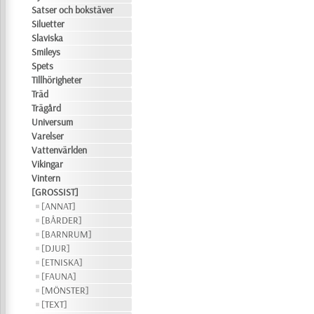
Satser och bokstäver
Siluetter
Slaviska
Smileys
Spets
Tillhörigheter
Träd
Trägård
Universum
Varelser
Vattenvärlden
Vikingar
Vintern
[GROSSIST]
[ANNAT]
[BÅRDER]
[BARNRUM]
[DJUR]
[ETNISKA]
[FAUNA]
[MÖNSTER]
[TEXT]