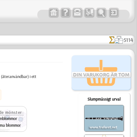
5114
DIN VARUKORG ÄR TOM
(återanvändbar) i ett
Slumpmässigt urval
e mönster:
ornblommor
ma blommor