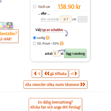
138.90
kr
15x15 cm
... eller ...
din storlek
cm
Välj
typ av schablon
Y
beställer?
vanlig
ÄS HÄR!
3D, Priset +30%
X
antal:
st.
-1
gå tillbaka
+1
Alla stenciler olika motiv blommor
En dålig översättning?
Klicka här och ange ditt förslag!