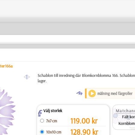
nter166a
a
Schablon till inredning där Blomkornblomma 166. Schablon 
lager.
O
målning med färgroller
Välj storlek
Matchand
Z
Fält k
119.00
kr
7x7 cm
Kornblom
128.90
kr
10x10 cm