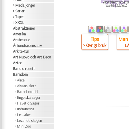
> Medaljonger
> Serier
> Tapet
> XXXL
Abstraktioner
Amerika
Tips
Man 
Arabesque
> Övrigt bruk
L
Århundradens arv
Arkitektur
Art Nuovo och Art Deco
Aztec
Band o rosett
Barndom
Alice
Älvans slott
Barndomstid
Engelska sagor
Havet o Sagor
Indianerna
Leksaker
Levande skogen
Mini Zoo