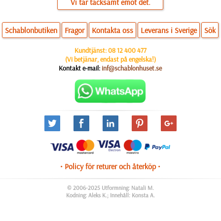
Vi tar tacksamt emot det.
Schablonbutiken
Fragor
Kontakta oss
Leverans i Sverige
Sök
Kundtjänst:
08 12 400 477
(Vi betjänar, endast på engelska!)
Kontakt e-mail:
inf@schablonhuset.se
• Policy för returer och återköp •
© 2006-2025 Utformning: Natali M.
Kodning: Aleks K.; Innehåll: Konsta A.