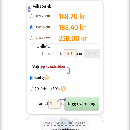
Välj storlek
Z
148.70
kr
10x37 cm
188.40
kr
15x55 cm
238.00
kr
20x73 cm
... eller ...
din storlek
cm
Välj
typ av schablon
Y
vanlig
3D, Priset +30%
X
antal:
st.
Matchande mönster: