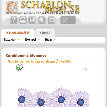
SCHABLONHÄFTE
STRASS
- Katalog -
Exempel
Hjälp
Kornblomma blommor
/
Flora bårder med färdiga schabloner
inter166b
a