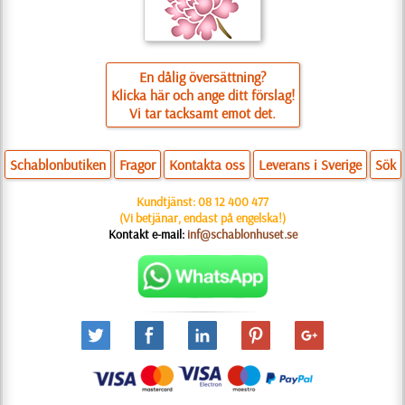
En dålig översättning?
Klicka här och ange ditt förslag!
Vi tar tacksamt emot det.
Schablonbutiken
Fragor
Kontakta oss
Leverans i Sverige
Sök
Kundtjänst:
08 12 400 477
(Vi betjänar, endast på engelska!)
Kontakt e-mail:
inf@schablonhuset.se