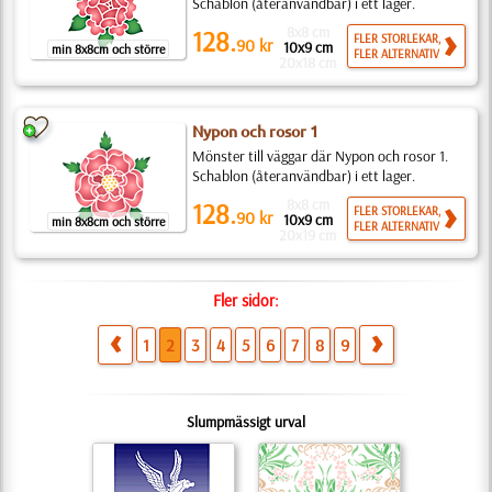
Schablon (återanvändbar) i ett lager.
8x8 cm
128.
FLER STORLEKAR,
90
kr
10x9 cm
min 8x8cm och större
FLER ALTERNATIV
20x18 cm
Nypon och rosor 1
Mönster till väggar där Nypon och rosor 1.
Schablon (återanvändbar) i ett lager.
8x8 cm
128.
FLER STORLEKAR,
90
kr
10x9 cm
min 8x8cm och större
FLER ALTERNATIV
20x19 cm
Fler sidor:
1
2
3
4
5
6
7
8
9
Slumpmässigt urval