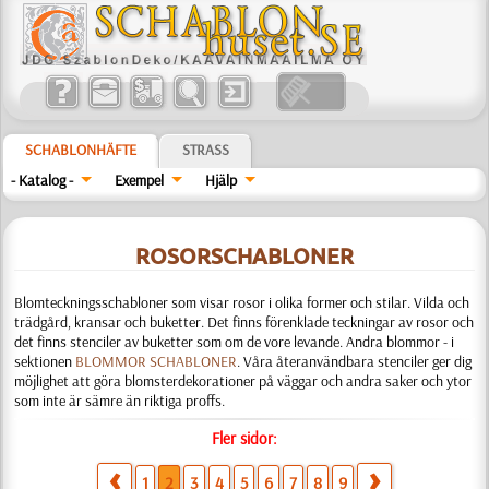
SCHABLONHÄFTE
STRASS
- Katalog -
Exempel
Hjälp
ROSORSCHABLONER
Blomteckningsschabloner som visar rosor i olika former och stilar. Vilda och
trädgård, kransar och buketter. Det finns förenklade teckningar av rosor och
det finns stenciler av buketter som om de vore levande. Andra blommor - i
sektionen
BLOMMOR SCHABLONER
. Våra återanvändbara stenciler ger dig
möjlighet att göra blomsterdekorationer på väggar och andra saker och ytor
som inte är sämre än riktiga proffs.
Fler sidor:
1
2
3
4
5
6
7
8
9