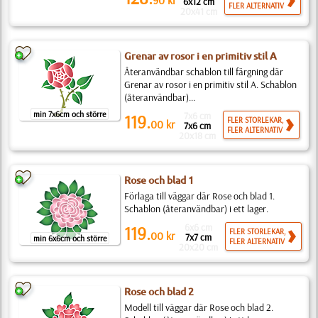
90
kr
6x12 cm
FLER ALTERNATIV
20x41 cm
Grenar av rosor i en primitiv stil A
Återanvändbar schablon till färgning där
Grenar av rosor i en primitiv stil A. Schablon
(återanvändbar)...
min 7x6cm och större
7x6 cm
119.
FLER STORLEKAR,
00
kr
7x6 cm
FLER ALTERNATIV
20x18 cm
Rose och blad 1
Förlaga till väggar där Rose och blad 1.
Schablon (återanvändbar) i ett lager.
6x6 cm
119.
FLER STORLEKAR,
00
kr
7x7 cm
min 6x6cm och större
FLER ALTERNATIV
20x20 cm
Rose och blad 2
Modell till väggar där Rose och blad 2.