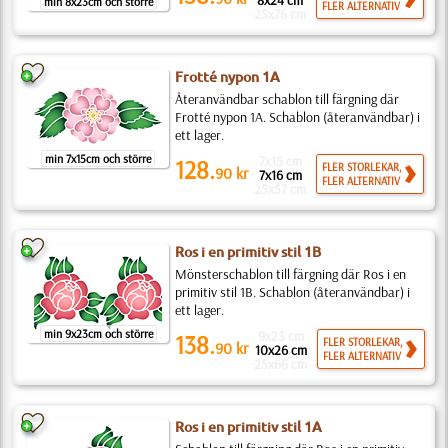
8x24 cm
min 8x23cm och större
FLER ALTERNATIV
25x76 cm
Frotté nypon 1A
Återanvändbar schablon till färgning där
Frotté nypon 1A. Schablon (återanvändbar) i
ett lager.
min 7x15cm och större
7x15 cm
128.
FLER STORLEKAR,
90
kr
7x16 cm
FLER ALTERNATIV
25x57 cm
Ros i en primitiv stil 1B
Mönsterschablon till färgning där Ros i en
primitiv stil 1B. Schablon (återanvändbar) i
ett lager.
min 9x23cm och större
9x23 cm
138.
FLER STORLEKAR,
90
kr
10x26 cm
FLER ALTERNATIV
25x66 cm
Ros i en primitiv stil 1A