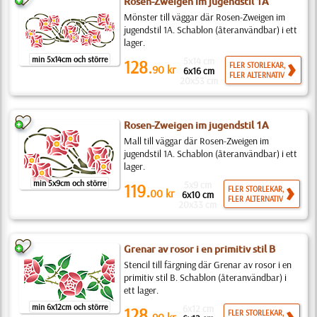
Rosen-Zweigen im jugendstil 1A
Mönster till väggar där Rosen-Zweigen im
jugendstil 1A. Schablon (återanvändbar) i ett
lager.
min 5x14cm och större
5x14 cm
128.
FLER STORLEKAR,
90
kr
6x16 cm
FLER ALTERNATIV
20x53 cm
Rosen-Zweigen im jugendstil 1A
Mall till väggar där Rosen-Zweigen im
jugendstil 1A. Schablon (återanvändbar) i ett
lager.
min 5x9cm och större
5x9 cm
119.
FLER STORLEKAR,
00
kr
6x10 cm
FLER ALTERNATIV
20x33 cm
Grenar av rosor i en primitiv stil B
Stencil till färgning där Grenar av rosor i en
primitiv stil B. Schablon (återanvändbar) i
ett lager.
min 6x12cm och större
6x12 cm
128.
FLER STORLEKAR,