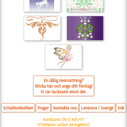
En dålig översättning?
Klicka här och ange ditt förslag!
Vi tar tacksamt emot det.
Schablonbutiken
Fragor
Kontakta oss
Leverans i Sverige
Sök
Kundtjänst:
08 12 400 477
(Vi betjänar, endast på engelska!)