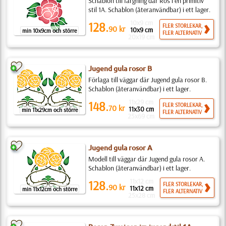
Schablon till färgning där Ros i en primitiv
stil 1A. Schablon (återanvändbar) i ett lager.
10x9 cm
128.
FLER STORLEKAR,
90
kr
10x9 cm
min 10x9cm och större
FLER ALTERNATIV
20x19 cm
Jugend gula rosor B
Förlaga till väggar där Jugend gula rosor B.
Schablon (återanvändbar) i ett lager.
11x29 cm
148.
FLER STORLEKAR,
70
kr
11x30 cm
min 11x29cm och större
FLER ALTERNATIV
25x69 cm
Jugend gula rosor A
Modell till väggar där Jugend gula rosor A.
Schablon (återanvändbar) i ett lager.
11x12 cm
128.
FLER STORLEKAR,
90
kr
11x12 cm
min 11x12cm och större
FLER ALTERNATIV
25x28 cm