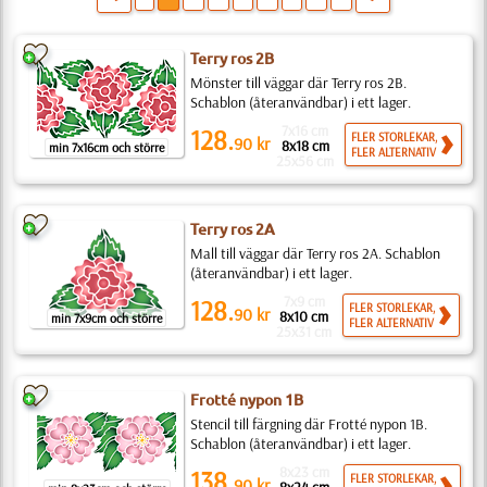
Terry ros 2B
Mönster till väggar där Terry ros 2B.
Schablon (återanvändbar) i ett lager.
7x16 cm
128.
FLER STORLEKAR,
90
kr
8x18 cm
min 7x16cm och större
FLER ALTERNATIV
25x56 cm
Terry ros 2A
Mall till väggar där Terry ros 2A. Schablon
(återanvändbar) i ett lager.
7x9 cm
128.
FLER STORLEKAR,
90
kr
8x10 cm
min 7x9cm och större
FLER ALTERNATIV
25x31 cm
Frotté nypon 1B
Stencil till färgning där Frotté nypon 1B.
Schablon (återanvändbar) i ett lager.
8x23 cm
138.
FLER STORLEKAR,
90
kr