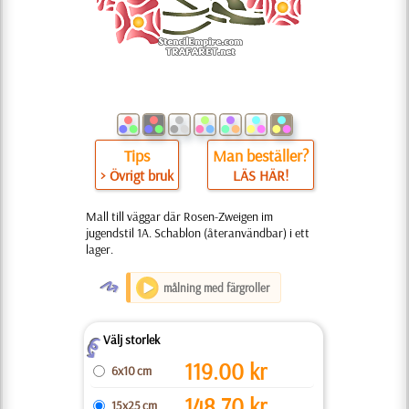
Tips
Man beställer?
> Övrigt bruk
LÄS HÄR!
Mall till väggar där Rosen-Zweigen im
jugendstil 1A. Schablon (återanvändbar) i ett
lager.
O
målning med färgroller
Välj storlek
Z
119.00
kr
6x10 cm
148.70
kr
15x25 cm