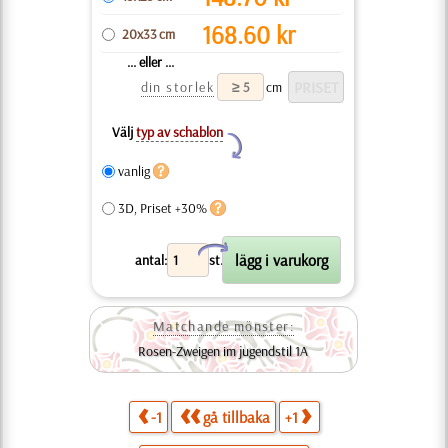
168.60
kr
20x33 cm
... eller ...
din storlek
cm
Välj
typ av schablon
Y
vanlig
3D, Priset +30%
X
antal:
st.
Matchande mönster:
Rosen-Zweigen im jugendstil 1A
-1
gå tillbaka
+1