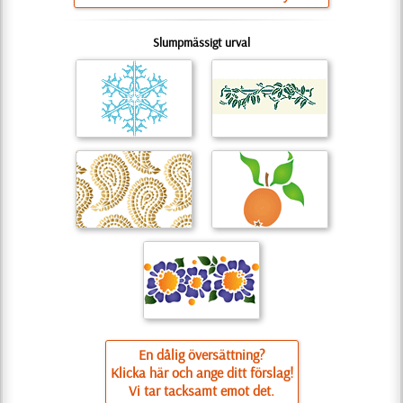
Slumpmässigt urval
En dålig översättning?
Klicka här och ange ditt förslag!
Vi tar tacksamt emot det.