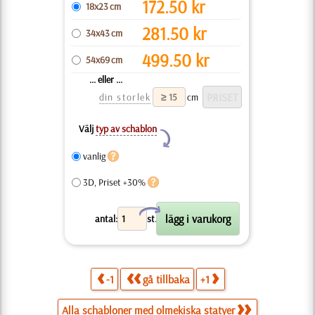
172.50
kr
18x23 cm
281.50
kr
34x43 cm
499.50
kr
54x69 cm
... eller ...
din storlek
cm
Välj
typ av schablon
Y
vanlig
3D, Priset +30%
X
antal:
st.
-1
gå tillbaka
+1
Alla schabloner med olmekiska statyer