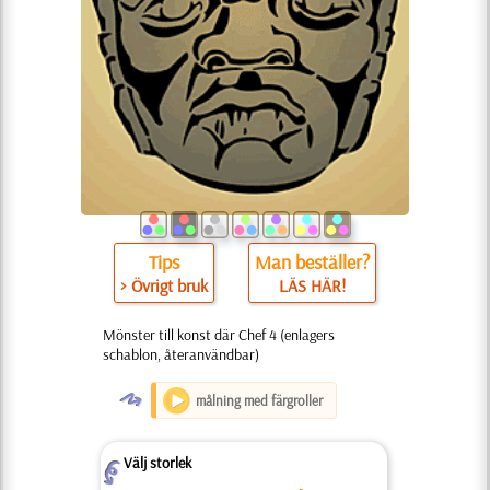
Tips
Man beställer?
> Övrigt bruk
LÄS HÄR!
Mönster till konst där Chef 4 (enlagers
schablon, återanvändbar)
O
målning med färgroller
Välj storlek
Z