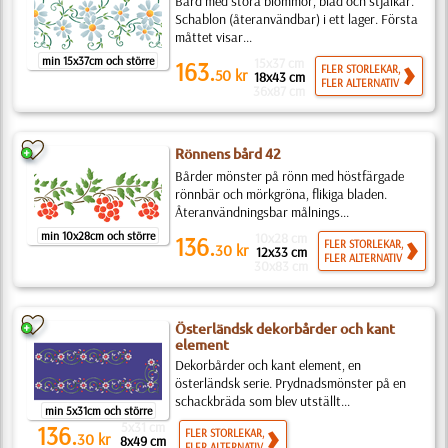
Bård med stora blommor, blad och stjälkar.
Schablon (återanvändbar) i ett lager. Första
måttet visar...
min 15x37cm och större
15x37 cm
163.
FLER STORLEKAR,
50
kr
18x43 cm
FLER ALTERNATIV
36x87 cm
Rönnens bård 42
Bårder mönster på rönn med höstfärgade
rönnbär och mörkgröna, flikiga bladen.
Återanvändningsbar målnings...
min 10x28cm och större
10x28 cm
136.
FLER STORLEKAR,
30
kr
12x33 cm
FLER ALTERNATIV
30x83 cm
Österländsk dekorbårder och kant
element
Dekorbårder och kant element, en
österländsk serie. Prydnadsmönster på en
schackbräda som blev utställt...
min 5x31cm och större
5x31 cm
136.
FLER STORLEKAR,
30
kr
8x49 cm
FLER ALTERNATIV