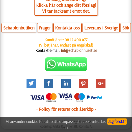
Klicka här och ange ditt förslag!
Vi tar tacksamt emot det.
Schablonbutiken
Fragor
Kontakta oss
Leverans i Sverige
Sök
Kundtjänst:
08 12 400 477
(Vi betjänar, endast på engelska!)
Kontakt e-mail:
inf@schablonhuset.se
• Policy för returer och återköp •
Vi använder cookies för att bättre anpassa din upplevelse:
läs
Jag förstår
© 2006-2025 Utformning: Natali M.
Kodning: Aleks K.; Innehåll: Konsta A.
mer.