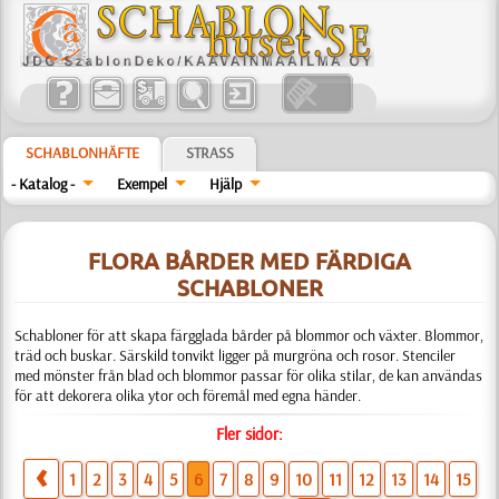
SCHABLONHÄFTE
STRASS
- Katalog -
Exempel
Hjälp
FLORA BÅRDER MED FÄRDIGA
SCHABLONER
Schabloner för att skapa färgglada bårder på blommor och växter. Blommor,
träd och buskar. Särskild tonvikt ligger på murgröna och rosor. Stenciler
med mönster från blad och blommor passar för olika stilar, de kan användas
för att dekorera olika ytor och föremål med egna händer.
Fler sidor:
1
2
3
4
5
6
7
8
9
10
11
12
13
14
15