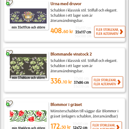
Urna med druvor
Schablon i klassisk stil. Stilfull och elegant.
Schablon i ett lager som är
återanvändningsbar.
min 35x117cm och större
35x117 cm
408.
FLER STORLEKAR,
60
kr
35x117 cm
FLER ALTERNATIV
56x188 cm
Blommande vinstock 2
Schablon i klassisk stil. Stilfull och elegant.
Schablon i ett lager som är
återanvändningsbar.
min 37x86cm och större
37x86 cm
336.
FLER STORLEKAR,
10
kr
37x86 cm
FLER ALTERNATIV
51x119 cm
Blommor i gräset
Mönsterschablon till väggar där Blommor i
gräset (enlagers schablon, återanvändbar)
10x60 cm
172.
FLER STORLEKAR,
50
kr
12x72 cm
min 10x60cm och större