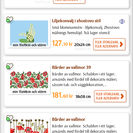
19x117 cm
b
Liljekonvalj i zhostovo stil
Små blommamotiv - liljekonvalj, Zhostovo
målnings hemslöjd. Två lager stencil.
15x19 cm
127.
FLER STORLEKAR,
10
kr
20x24 cm
min 15x19cm och större
FLER ALTERNATIV
40x49 cm
Bårder av vallmor 39
Bårder av vallmor. Schablon i ett lager;
används med fördel till dekorativ måleri,
såsom tak- och väggdekoration,...
min 15x48cm och större
15x48 cm
181.
FLER STORLEKAR,
60
kr
18x58 cm
FLER ALTERNATIV
36x115 cm
Bårder av vallmor
Bårder av vallmor. Schablon i ett lager;
används med fördel till dekorativ måleri,