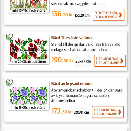
såsom tak- och väggdekoration,...
min 10x19cm och större
10x19 cm
136.
FLER STORLEKAR,
30
kr
15x29 cm
FLER ALTERNATIV
25x48 cm
Bård Tiles från vallmo
Stencil till design där Bård Tiles från vallmo
(enlagers schablon, återanvändbar)
20x38 cm
190.
FLER STORLEKAR,
80
kr
25x47 cm
min 20x38cm och större
FLER ALTERNATIV
62x116 cm
Bård av krysantemum
Återanvändbar schablon till design där Bård
av krysantemum (enlagers schablon,
återanvändbar)
min 15x31cm och större
15x31 cm
172.
FLER STORLEKAR,
50
kr
20x41 cm
FLER ALTERNATIV
40x83 cm