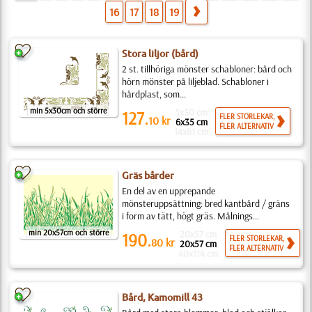
16
17
18
19
Stora liljor (bård)
2 st. tillhöriga mönster schabloner: bård och
hörn mönster på liljeblad. Schabloner i
hårdplast, som...
min 5x30cm och större
5x30 cm
127.
FLER STORLEKAR,
10
kr
6x35 cm
FLER ALTERNATIV
14x81 cm
Gräs bårder
En del av en upprepande
mönsteruppsättning: bred kantbård / gräns
i form av tätt, högt gräs. Målnings...
min 20x57cm och större
20x57 cm
190.
FLER STORLEKAR,
80
kr
20x57 cm
FLER ALTERNATIV
40x114 cm
Bård, Kamomill 43