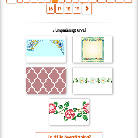
16
17
18
19
Slumpmässigt urval
En dålig översättning?