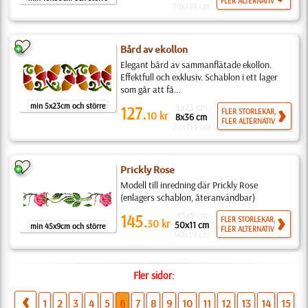
FLER ALTERNATIV
19x114 cm
Bård av ekollon
Elegant bård av sammanflätade ekollon.
Effektfull och exklusiv. Schablon i ett lager
som går att få...
min 5x23cm och större
5x23 cm
127.
FLER STORLEKAR,
10
kr
8x36 cm
FLER ALTERNATIV
25x114 cm
Prickly Rose
Modell till inredning där Prickly Rose
(enlagers schablon, återanvändbar)
45x9 cm
145.
FLER STORLEKAR,
30
kr
50x11 cm
min 45x9cm och större
FLER ALTERNATIV
90x19 cm
Fler sidor:
1
2
3
4
5
6
7
8
9
10
11
12
13
14
15