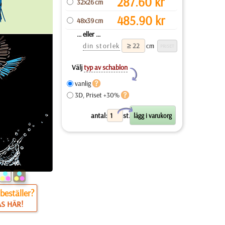
287.60
kr
32x26 cm
485.90
kr
48x39 cm
... eller ...
din storlek
cm
Välj
typ av schablon
Y
vanlig
3D, Priset +30%
X
antal:
st.
beställer?
ÄS HÄR!