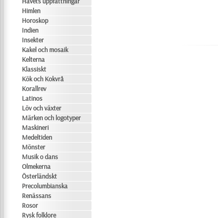
Havets uppfattningar
Himlen
Horoskop
Indien
Insekter
Kakel och mosaik
Kelterna
Klassiskt
Kök och Kokvrå
Korallrev
Latinos
Löv och växter
Märken och logotyper
Maskineri
Medeltiden
Mönster
Musik o dans
Olmekerna
Österländskt
Precolumbianska
Renässans
Rosor
Rysk folklore