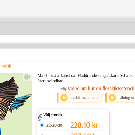
l106sk
d
Mall till målarkonst där Fladdrande kungsfiskare. Schablon 
återanvändbar.
O
Video om hur en flerskiktsstencil
flerskiktsschablon
målning me
Välj storlek
Z
228.10
kr
25x20 cm