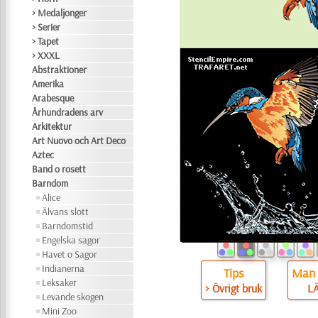
> Medaljonger
> Serier
> Tapet
> XXXL
Abstraktioner
Amerika
Arabesque
Århundradens arv
Arkitektur
Art Nuovo och Art Deco
Aztec
Band o rosett
Barndom
Alice
Älvans slott
Barndomstid
Engelska sagor
Havet o Sagor
Indianerna
Tips
Man 
Leksaker
> Övrigt bruk
L
Levande skogen
Mini Zoo