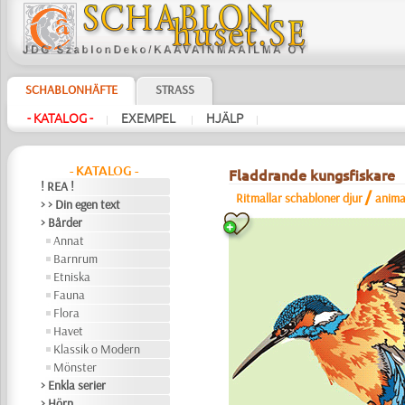
SCHABLONHÄFTE
STRASS
- KATALOG -
EXEMPEL
HJÄLP
|
|
|
- KATALOG -
Fladdrande kungsfiskare
! REA !
/
Ritmallar schabloner djur
anima
> > Din egen text
> Bårder
Annat
Barnrum
Etniska
Fauna
Flora
Havet
Klassik o Modern
Mönster
> Enkla serier
> Hörn