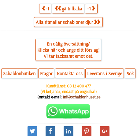
-1
gå tillbaka
+1
Alla ritmallar schabloner djur
En dålig översättning?
Klicka här och ange ditt förslag!
Vi tar tacksamt emot det.
Schablonbutiken
Fragor
Kontakta oss
Leverans i Sverige
Sök
Kundtjänst:
08 12 400 477
(Vi betjänar, endast på engelska!)
Kontakt e-mail:
inf@schablonhuset.se