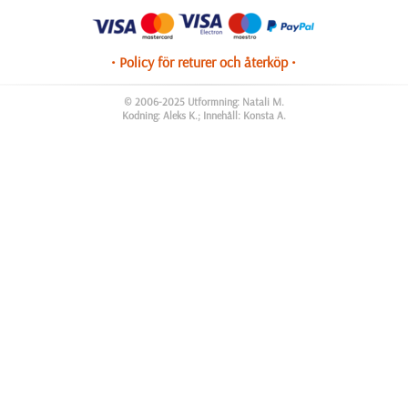
• Policy för returer och återköp •
© 2006-2025 Utformning: Natali M.
Kodning: Aleks K.; Innehåll: Konsta A.