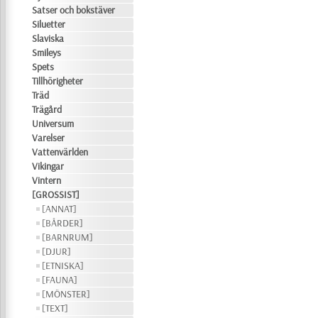
Satser och bokstäver
Siluetter
Slaviska
Smileys
Spets
Tillhörigheter
Träd
Trägård
Universum
Varelser
Vattenvärlden
Vikingar
Vintern
[GROSSIST]
[ANNAT]
[BÅRDER]
[BARNRUM]
[DJUR]
[ETNISKA]
[FAUNA]
[MÖNSTER]
[TEXT]