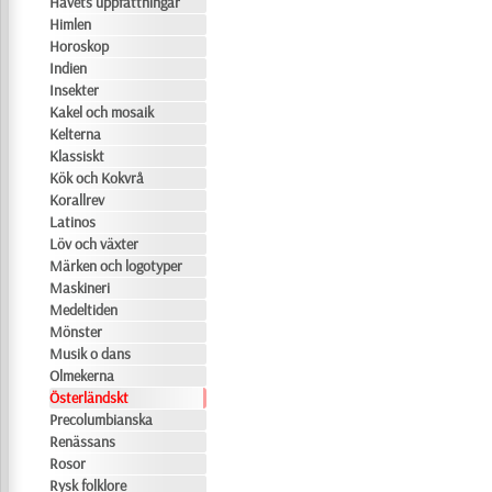
Havets uppfattningar
Himlen
Horoskop
Indien
Insekter
Kakel och mosaik
Kelterna
Klassiskt
Kök och Kokvrå
Korallrev
Latinos
Löv och växter
Märken och logotyper
Maskineri
Medeltiden
Mönster
Musik o dans
Olmekerna
Österländskt
Precolumbianska
Renässans
Rosor
Rysk folklore