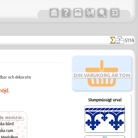
5114
DIN VARUKORG ÄR TOM
dbar och dekorativ
höjd.
Slumpmässigt urval
e mönster:
ska bård
iska ram
a Medallion