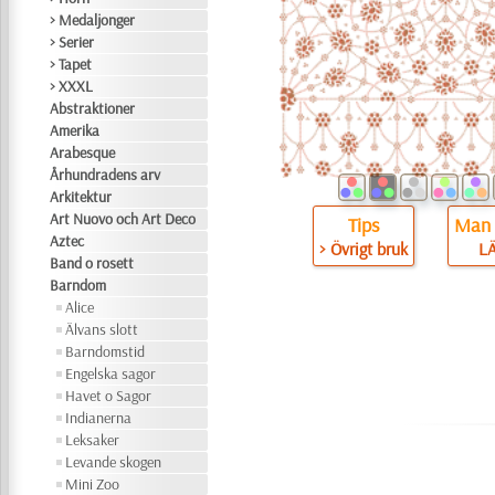
> Medaljonger
> Serier
> Tapet
> XXXL
Abstraktioner
Amerika
Arabesque
Århundradens arv
Arkitektur
Art Nuovo och Art Deco
Tips
Man 
Aztec
> Övrigt bruk
L
Band o rosett
Barndom
Alice
Älvans slott
Barndomstid
Engelska sagor
Havet o Sagor
Indianerna
Leksaker
Levande skogen
Mini Zoo