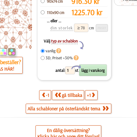
916.30
kr
90x74 cm
1225.70
kr
110x90 cm
... eller ...
din storlek
cm
Välj
typ av schablon
Y
vanlig
3D, Priset +30%
beställer?
X
ÄS HÄR!
antal:
st.
-1
gå tillbaka
+1
Alla schabloner på österländskt tema
En dålig översättning?
Klicka här och ange ditt förslag!