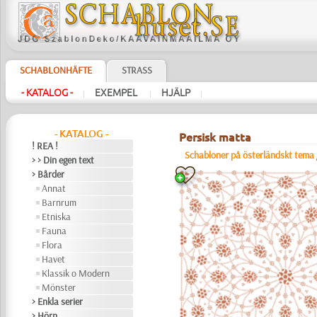
SCHABLONHÄFTE
STRASS
- KATALOG -
EXEMPEL
HJÄLP
|
|
|
- KATALOG -
Persisk matta
! REA !
Schabloner på österländskt tema
> > Din egen text
> Bårder
Annat
Barnrum
Etniska
Fauna
Flora
Havet
Klassik o Modern
Mönster
> Enkla serier
> Hörn