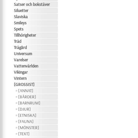
Satser och bokstäver
Siluetter
Slaviska
Smileys
Spets
Tillhörigheter
Träd
Trägård
Universum
Varelser
Vattenvärlden
Vikingar
Vintern
[GROSSIST]
[ANNAT]
[BÅRDER]
[BARNRUM]
[DJUR]
[ETNISKA]
[FAUNA]
[MÖNSTER]
[TEXT]