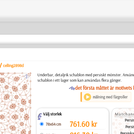
/
celling2898d
a
Underbar, detaljrik schablon med persiskt mönster. Använ
schablon i ett lager som kan användas flera gånger.
O
det första måttet är motivets 
målning med färgroller
Välj storlek
Matchand
Z
Persi
761.60
kr
78x64 cm
Pers
Persisk