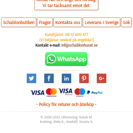
Vi tar tacksamt emot det.
Schablonbutiken
Fragor
Kontakta oss
Leverans i Sverige
Sök
Kundtjänst:
08 12 400 477
(Vi betjänar, endast på engelska!)
Kontakt e-mail:
inf@schablonhuset.se
• Policy för returer och återköp •
© 2006-2025 Utformning: Natali M.
Kodning: Aleks K.; Innehåll: Konsta A.