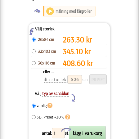
O
målning med färgroller
Välj storlek
Z
263.30
kr
26x84 cm
345.10
kr
32x103 cm
408.60
kr
36x116 cm
... eller ...
din storlek
cm
Välj
typ av schablon
Y
vanlig
3D, Priset +30%
X
antal:
st.