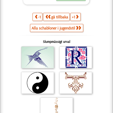
-1
gå tillbaka
+1
Alla schabloner i jugendstil
Slumpmässigt urval