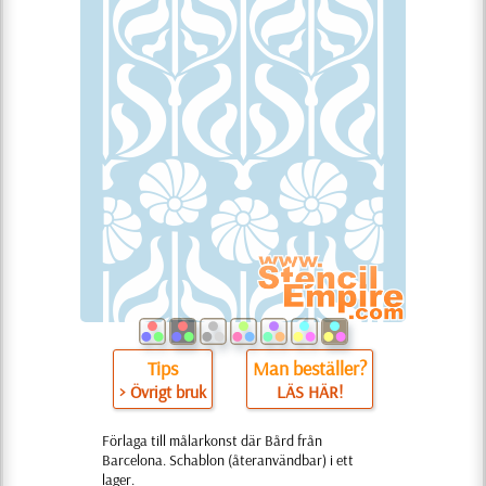
Tips
Man beställer?
> Övrigt bruk
LÄS HÄR!
Förlaga till målarkonst där Bård från
Barcelona. Schablon (återanvändbar) i ett
lager.