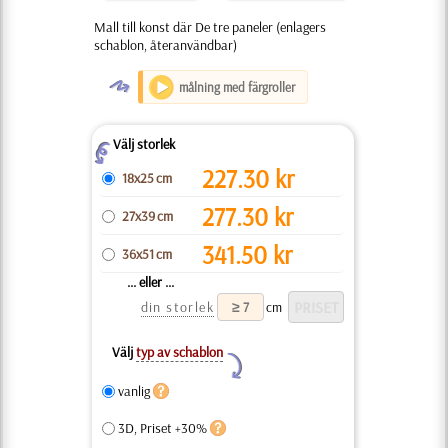
Mall till konst där De tre paneler (enlagers
schablon, återanvändbar)
O
målning med färgroller
Välj storlek
Z
227.30
kr
18x25 cm
277.30
kr
27x39 cm
341.50
kr
36x51 cm
... eller ...
din storlek
cm
Välj
typ av schablon
Y
vanlig
3D, Priset +30%