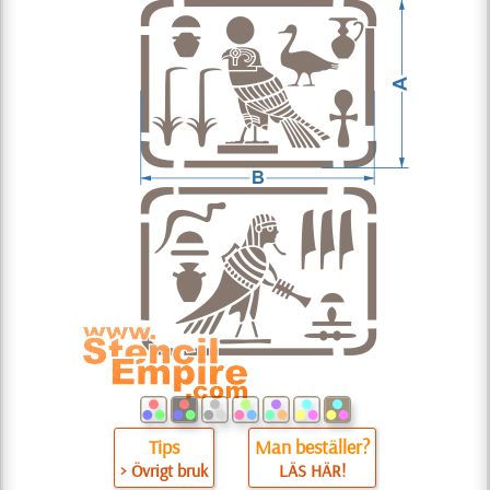
Tips
Man beställer?
> Övrigt bruk
LÄS HÄR!