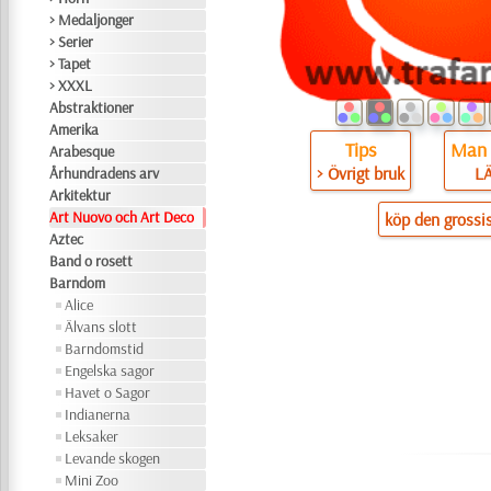
> Medaljonger
> Serier
> Tapet
> XXXL
Abstraktioner
Amerika
Tips
Man 
Arabesque
> Övrigt bruk
L
Århundradens arv
Arkitektur
Art Nuovo och Art Deco
köp den grossi
Aztec
Band o rosett
Barndom
Alice
Älvans slott
Barndomstid
Engelska sagor
Havet o Sagor
Indianerna
Leksaker
Levande skogen
Mini Zoo