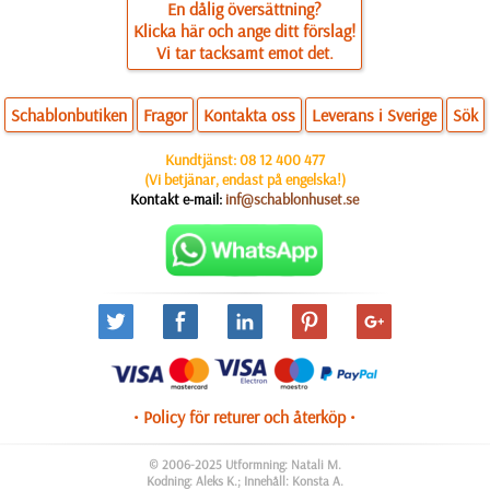
En dålig översättning?
Klicka här och ange ditt förslag!
Vi tar tacksamt emot det.
Schablonbutiken
Fragor
Kontakta oss
Leverans i Sverige
Sök
Kundtjänst:
08 12 400 477
(Vi betjänar, endast på engelska!)
Kontakt e-mail:
inf@schablonhuset.se
• Policy för returer och återköp •
© 2006-2025 Utformning: Natali M.
Kodning: Aleks K.; Innehåll: Konsta A.