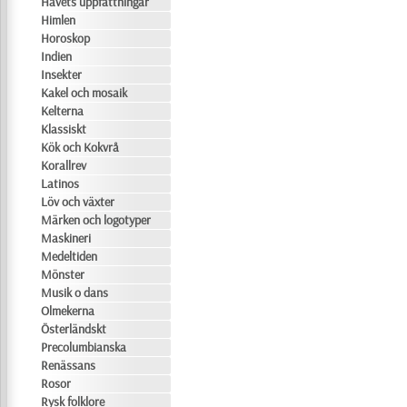
Havets uppfattningar
Himlen
Horoskop
Indien
Insekter
Kakel och mosaik
Kelterna
Klassiskt
Kök och Kokvrå
Korallrev
Latinos
Löv och växter
Märken och logotyper
Maskineri
Medeltiden
Mönster
Musik o dans
Olmekerna
Österländskt
Precolumbianska
Renässans
Rosor
Rysk folklore