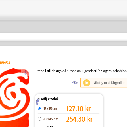
enuo02
a
Stencil till design där Rose av jugendstil (enlagers schabl
O
målning med färgroller
Välj storlek
Z
127.10
kr
15x15 cm
254.30
kr
45x45 cm
... eller ...