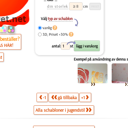
din storlek
cm
Välj
typ av schablon
Y
vanlig
3D, Priset +30%
beställer?
X
ÄS HÄR!
antal:
st.
st
Exempel på användning av denna 
-1
gå tillbaka
+1
Alla schabloner i jugendstil