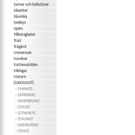
Satser och bokstäver
Siluetter
Slaviska
Smileys
Spets
Tillhörigheter
Träd
Trägård
Universum
Varelser
Vattenvärlden
Vikingar
Vintern
[GROSSIST]
[ANNAT]
[BÅRDER]
[BARNRUM]
[DJUR]
[ETNISKA]
[FAUNA]
[MÖNSTER]
[TEXT]