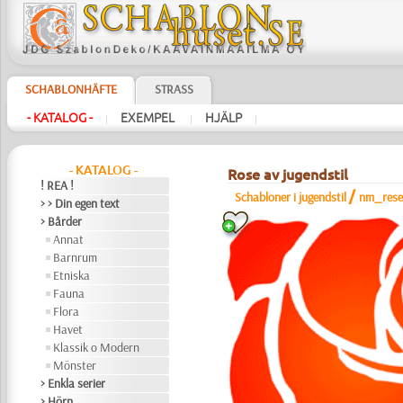
SCHABLONHÄFTE
STRASS
- KATALOG -
EXEMPEL
HJÄLP
|
|
|
- KATALOG -
Rose av jugendstil
! REA !
/
Schabloner i jugendstil
nm_res
> > Din egen text
> Bårder
Annat
Barnrum
Etniska
Fauna
Flora
Havet
Klassik o Modern
Mönster
> Enkla serier
> Hörn