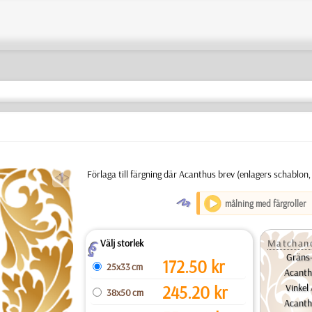
a
Förlaga till färgning där Acanthus brev (enlagers schablon
O
målning med färgroller
Välj storlek
Matchand
Z
Gräns
172.50
kr
25x33 cm
Acanth
245.20
kr
Vinkel
38x50 cm
Acanth