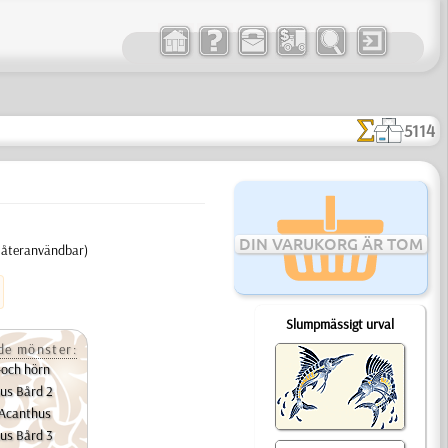
5114
DIN VARUKORG ÄR TOM
, återanvändbar)
Slumpmässigt urval
e mönster:
-och hörn
us Bård 2
 Acanthus
us Bård 3