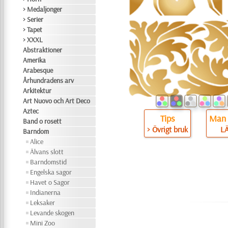
> Medaljonger
> Serier
> Tapet
> XXXL
Abstraktioner
Amerika
Arabesque
Århundradens arv
Arkitektur
Art Nuovo och Art Deco
Aztec
Tips
Man 
Band o rosett
> Övrigt bruk
L
Barndom
Alice
Älvans slott
Barndomstid
Engelska sagor
Havet o Sagor
Indianerna
Leksaker
Levande skogen
Mini Zoo