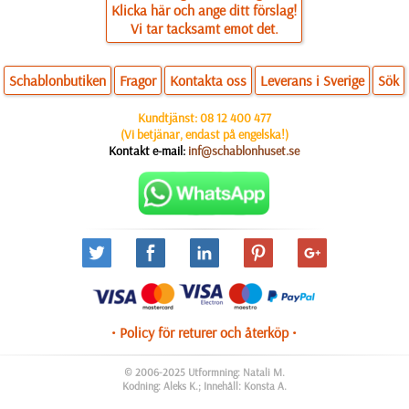
Klicka här och ange ditt förslag!
Vi tar tacksamt emot det.
Schablonbutiken
Fragor
Kontakta oss
Leverans i Sverige
Sök
Kundtjänst:
08 12 400 477
(Vi betjänar, endast på engelska!)
Kontakt e-mail:
inf@schablonhuset.se
• Policy för returer och återköp •
© 2006-2025 Utformning: Natali M.
Kodning: Aleks K.; Innehåll: Konsta A.