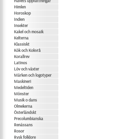
Havets uppfattningar
Himlen
Horoskop
Indien
Insekter
Kakel och mosaik
Kelterna
Klassiskt
Kök och Kokvrå
Korallrev
Latinos
Löv och växter
Märken och logotyper
Maskineri
Medeltiden
Mönster
Musik o dans
Olmekerna
Österländskt
Precolumbianska
Renässans
Rosor
Rysk folklore