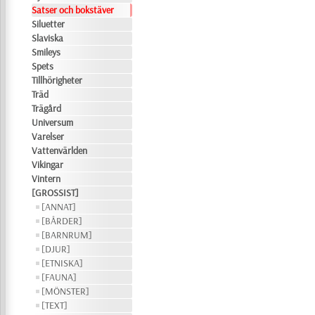
Satser och bokstäver
Siluetter
Slaviska
Smileys
Spets
Tillhörigheter
Träd
Trägård
Universum
Varelser
Vattenvärlden
Vikingar
Vintern
[GROSSIST]
[ANNAT]
[BÅRDER]
[BARNRUM]
[DJUR]
[ETNISKA]
[FAUNA]
[MÖNSTER]
[TEXT]