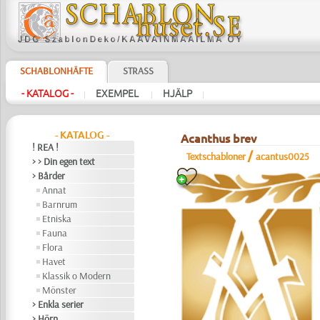
SCHABLONHÄFTE
STRASS
- KATALOG -
EXEMPEL
HJÄLP
|
|
|
- KATALOG -
Acanthus brev
! REA !
/
Textschabloner
acantus0025
> > Din egen text
> Bårder
Annat
Barnrum
Etniska
Fauna
Flora
Havet
Klassik o Modern
Mönster
> Enkla serier
> Hörn