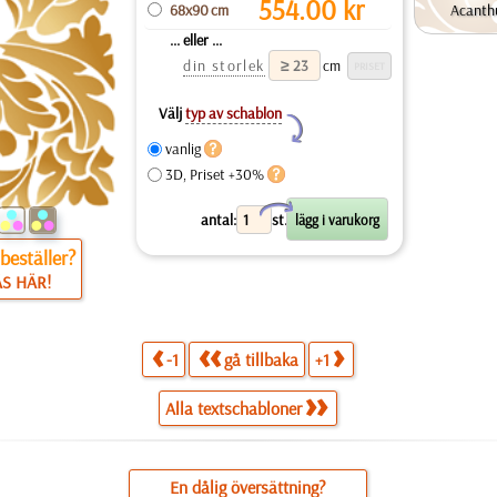
554.00
kr
68x90 cm
Acanth
... eller ...
din storlek
cm
Välj
typ av schablon
Y
vanlig
3D, Priset +30%
X
antal:
st.
beställer?
ÄS HÄR!
-1
gå tillbaka
+1
Alla textschabloner
En dålig översättning?