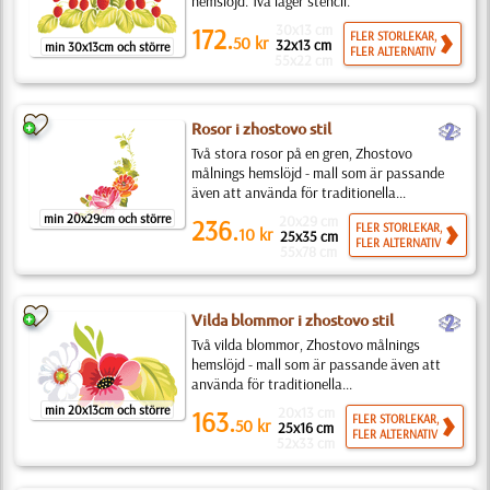
hemslöjd. Två lager stencil.
30x13 cm
172.
FLER STORLEKAR,
50
kr
32x13 cm
min 30x13cm och större
FLER ALTERNATIV
55x22 cm
b
Rosor i zhostovo stil
Två stora rosor på en gren, Zhostovo
målnings hemslöjd - mall som är passande
även att använda för traditionella...
min 20x29cm och större
20x29 cm
236.
FLER STORLEKAR,
10
kr
25x35 cm
FLER ALTERNATIV
55x78 cm
b
Vilda blommor i zhostovo stil
Två vilda blommor, Zhostovo målnings
hemslöjd - mall som är passande även att
använda för traditionella...
min 20x13cm och större
20x13 cm
163.
FLER STORLEKAR,
50
kr
25x16 cm
FLER ALTERNATIV
52x33 cm