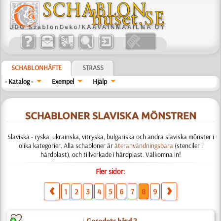
SCHABLONHÄFTE
STRASS
- Katalog -
Exempel
Hjälp
SCHABLONER SLAVISKA MÖNSTREN
Slaviska - ryska, ukrainska, vitryska, bulgariska och andra slaviska mönster i
olika kategorier. Alla schabloner är
återanvändningsbara
(stenciler i
hårdplast), och tillverkade i hårdplast. Välkomna in!
Fler sidor:
1
2
3
4
5
6
7
8
9