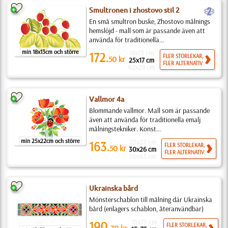
b
Smultronen i zhostovo stil 2
En små smultron buske, Zhostovo målnings
hemslöjd - mall som är passande även att
använda för traditionella...
min 18x13cm och större
18x13 cm
172.
FLER STORLEKAR,
50
kr
25x17 cm
FLER ALTERNATIV
42x29 cm
Vallmor 4a
Blommande vallmor. Mall som är passande
även att använda för traditionella emalj
målningstekniker. Konst...
min 25x22cm och större
25x22 cm
163.
FLER STORLEKAR,
50
kr
30x26 cm
FLER ALTERNATIV
50x43 cm
Ukrainska bård
Mönsterschablon till målning där Ukrainska
bård (enlagers schablon, återanvändbar)
15x75 cm
190.
FLER STORLEKAR,