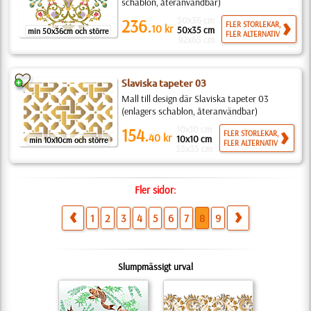
schablon, återanvändbar)
50x36 cm
236.
FLER STORLEKAR,
10
kr
50x35 cm
min 50x36cm och större
FLER ALTERNATIV
92x65 cm
Slaviska tapeter 03
Mall till design där Slaviska tapeter 03
(enlagers schablon, återanvändbar)
10x10 cm
154.
FLER STORLEKAR,
40
kr
10x10 cm
min 10x10cm och större
FLER ALTERNATIV
35x35 cm
Fler sidor:
1
2
3
4
5
6
7
8
9
Slumpmässigt urval