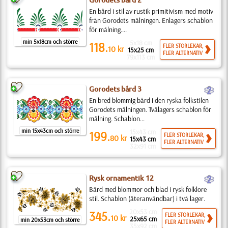
Gorodets bård 2
En bård i stil av rustik primitivism med motiv
från Gorodets målningen. Enlagers schablon
för målning....
min 5x18cm och större
5x18 cm
118.
FLER STORLEKAR,
10
kr
15x25 cm
FLER ALTERNATIV
79x113 cm
b
Gorodets bård 3
En bred blommig bård i den ryska folkstilen
Gorodets målningen. Tvålagers schablon för
målning. Schablon...
min 15x43cm och större
15x43 cm
199.
FLER STORLEKAR,
80
kr
15x43 cm
FLER ALTERNATIV
32x91 cm
b
Rysk ornamentik 12
Bård med blommor och blad i rysk folklore
stil. Schablon (återanvändbar) i två lager.
20x53 cm
345.
FLER STORLEKAR,
10
kr
25x65 cm
min 20x53cm och större
FLER ALTERNATIV
35x92 cm