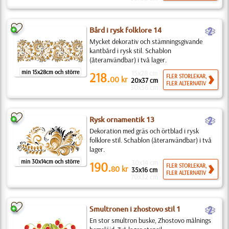
b
Bård i rysk folklore 14
Mycket dekorativ och stämningsgivande
kantbård i rysk stil. Schablon
(återanvändbar) i två lager.
min 15x28cm och större
15x28 cm
218.
FLER STORLEKAR,
00
kr
20x37 cm
FLER ALTERNATIV
30x56 cm
b
Rysk ornamentik 13
Dekoration med gräs och örtblad i rysk
folklore stil. Schablon (återanvändbar) i två
lager.
min 30x14cm och större
30x14 cm
190.
FLER STORLEKAR,
80
kr
35x16 cm
FLER ALTERNATIV
70x32 cm
b
Smultronen i zhostovo stil 1
En stor smultron buske, Zhostovo målnings