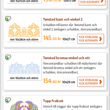
70
kr
15x75 cm
min 15x75cm och större
FLER ALTERNATIV
23x115 cm
Twisted kant och vinkel 2
Schablon till konst där Twisted kant och
vinkel 2 (enlagers schablon, återanvändbar)
10x28 cm
145.
FLER STORLEKAR,
30
kr
10x27 cm
min 10x28cm och större
FLER ALTERNATIV
26x71 cm
Twisted bromsa vinkel och ett
Återanvändbar schablon till målarkonst där
Twisted bromsa vinkel och ett (enlagers
schablon, återanvändbar)
min 10x29cm och större
10x29 cm
154.
FLER STORLEKAR,
40
kr
10x29 cm
FLER ALTERNATIV
26x75 cm
Tupp frukost
Stencil till väggar där tupp frukost (enlagers