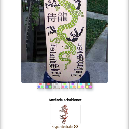
Använda schabloner:
Krypande drake