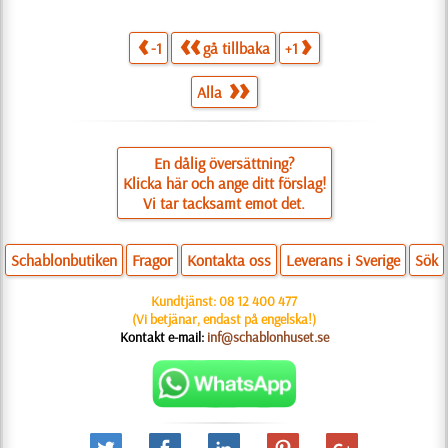
-1
gå tillbaka
+1
Alla
En dålig översättning?
Klicka här och ange ditt förslag!
Vi tar tacksamt emot det.
Schablonbutiken
Fragor
Kontakta oss
Leverans i Sverige
Sök
Kundtjänst:
08 12 400 477
(Vi betjänar, endast på engelska!)
Kontakt e-mail:
inf@schablonhuset.se