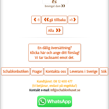
Bevingat dam
-1
gå tillbaka
+1
Alla
En dålig översättning?
Klicka här och ange ditt förslag!
Vi tar tacksamt emot det.
Schablonbutiken
Fragor
Kontakta oss
Leverans i Sverige
Sök
Kundtjänst:
08 12 400 477
(Vi betjänar, endast på engelska!)
Kontakt e-mail:
inf@schablonhuset.se