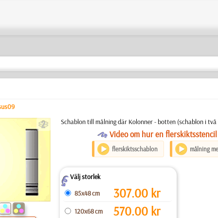
sus09
b
Schablon till målning där Kolonner - botten (schablon i två
O
Video om hur en flerskiktsstencil
flerskiktsschablon
målning me
Välj storlek
Z
307.00
kr
85x48 cm
570.00
kr
120x68 cm