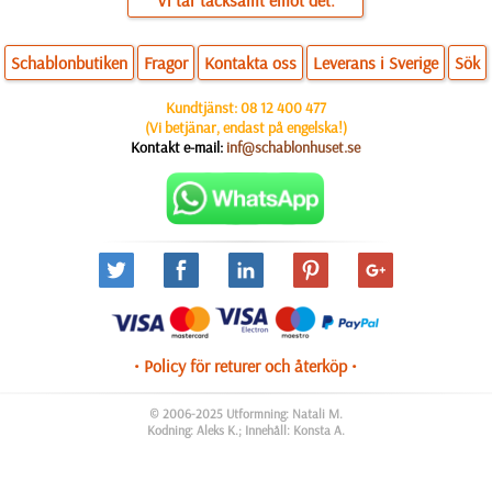
Vi tar tacksamt emot det.
Schablonbutiken
Fragor
Kontakta oss
Leverans i Sverige
Sök
Kundtjänst:
08 12 400 477
(Vi betjänar, endast på engelska!)
Kontakt e-mail:
inf@schablonhuset.se
• Policy för returer och återköp •
© 2006-2025 Utformning: Natali M.
Kodning: Aleks K.; Innehåll: Konsta A.