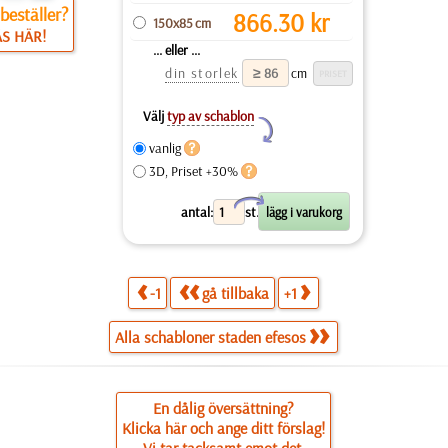
beställer?
866.30
kr
150x85 cm
ÄS HÄR!
... eller ...
din storlek
cm
Välj
typ av schablon
Y
vanlig
3D, Priset +30%
X
antal:
st.
-1
gå tillbaka
+1
Alla schabloner staden efesos
En dålig översättning?
Klicka här och ange ditt förslag!