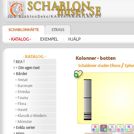
SCHABLONHÄFTE
STRASS
- KATALOG -
EXEMPEL
HJÄLP
|
|
|
- KATALOG -
Kolonner - botten
! REA !
/
Schabloner staden Efesos
Ephe
> > Din egen text
> Bårder
Annat
Barnrum
Etniska
Fauna
Flora
Havet
Klassik o Modern
Mönster
> Enkla serier
> Hörn