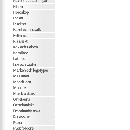
Havets uppfattningar
Himlen
Horoskop
Indien
Insekter
Kakel och mosaik
Kelterna
Klassiskt
Kök och Kokvrå
Korallrev
Latinos
Löv och växter
Märken och logotyper
Maskineri
Medeltiden
Mönster
Musik o dans
Olmekerna
Österländskt
Precolumbianska
Renässans
Rosor
Rysk folklore