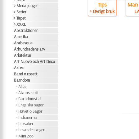
Tips
Man 
> Medaljonger
> Övrigt bruk
L
> Serier
> Tapet
> XXXL
Abstraktioner
Amerika
Arabesque
Århundradens arv
Arkitektur
Art Nuovo och Art Deco
Aztec
Band o rosett
Barndom
Alice
Älvans slott
Barndomstid
Engelska sagor
Havet o Sagor
Indianerna
Leksaker
Levande skogen
Mini Zoo