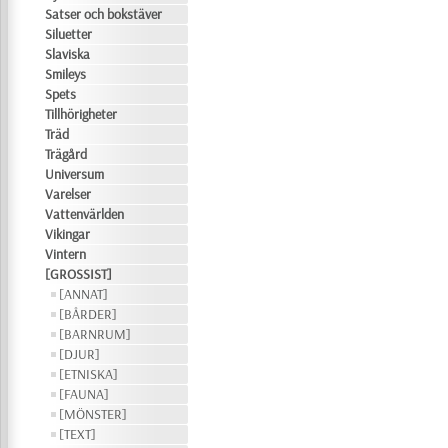
Satser och bokstäver
Siluetter
Slaviska
Smileys
Spets
Tillhörigheter
Träd
Trägård
Universum
Varelser
Vattenvärlden
Vikingar
Vintern
[GROSSIST]
[ANNAT]
[BÅRDER]
[BARNRUM]
[DJUR]
[ETNISKA]
[FAUNA]
[MÖNSTER]
[TEXT]