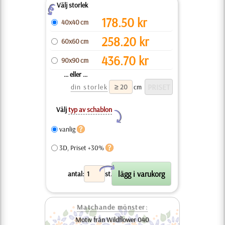
Välj storlek
Z
178.50
kr
40x40 cm
258.20
kr
60x60 cm
436.70
kr
90x90 cm
... eller ...
din storlek
cm
Välj
typ av schablon
Y
vanlig
3D, Priset +30%
X
antal:
st.
Matchande mönster:
Motiv från Wildflower 040