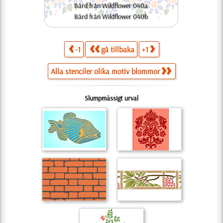
Bård från Wildflower 040a
Bård från Wildflower 040b
-1
gå tillbaka
+1
Alla stenciler olika motiv blommor
Slumpmässigt urval