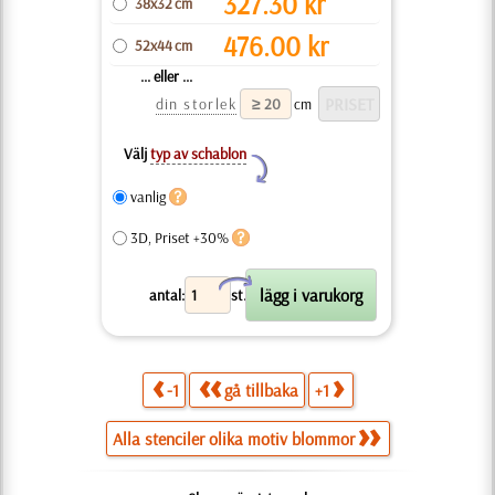
327.30
kr
38x32 cm
476.00
kr
52x44 cm
... eller ...
din storlek
cm
Välj
typ av schablon
Y
vanlig
3D, Priset +30%
X
antal:
st.
-1
gå tillbaka
+1
Alla stenciler olika motiv blommor