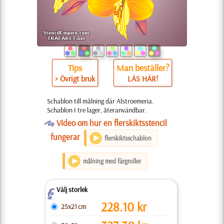
Tips
Man beställer?
> Övrigt bruk
LÄS HÄR!
Schablon till målning där Alstroemeria.
Schablon I tre lager, återanvändbar.
O
Video om hur en flerskiktsstencil
fungerar
flerskiktsschablon
målning med färgroller
Välj storlek
Z
228.10
kr
25x21 cm