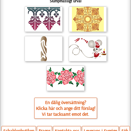
Slumpmässigt urval
En dålig översättning?
Klicka här och ange ditt förslag!
Vi tar tacksamt emot det.
Schablonbutiken
Fragor
Kontakta oss
Leverans i Sverige
Sök