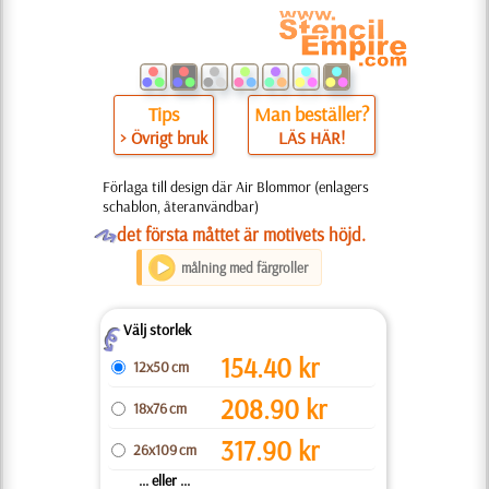
Tips
Man beställer?
> Övrigt bruk
LÄS HÄR!
Förlaga till design där Air Blommor (enlagers
schablon, återanvändbar)
O
det första måttet är motivets höjd.
målning med färgroller
Välj storlek
Z
154.40
kr
12x50 cm
208.90
kr
18x76 cm
317.90
kr
26x109 cm
... eller ...