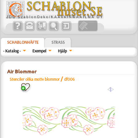
SCHABLONHÄFTE
STRASS
- Katalog -
Exempel
Hjälp
Air Blommor
/
Stenciler olika motiv blommor
df006
a