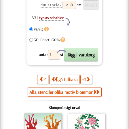
din storlek
cm
Välj
typ av schablon
Y
vanlig
3D, Priset +30%
X
antal:
st.
-1
gå tillbaka
+1
Alla stenciler olika motiv blommor
Slumpmässigt urval