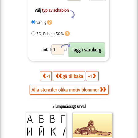
Välj
typ av schablon
Y
vanlig
3D, Priset +30%
X
antal:
st.
-1
gå tillbaka
+1
Alla stenciler olika motiv blommor
Slumpmässigt urval