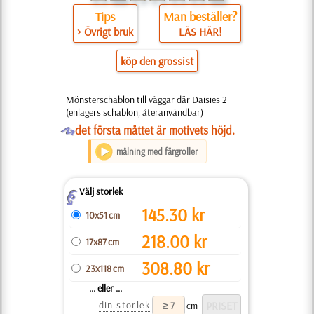
Tips
Man beställer?
> Övrigt bruk
LÄS HÄR!
köp den grossist
Mönsterschablon till väggar där Daisies 2
(enlagers schablon, återanvändbar)
O
det första måttet är motivets höjd.
målning med färgroller
Välj storlek
Z
145.30
kr
10x51 cm
218.00
kr
17x87 cm
308.80
kr
23x118 cm
... eller ...
din storlek
cm