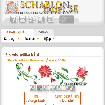
SCHABLONHÄFTE
STRASS
- Katalog -
Exempel
Hjälp
4 kryddnejlika bård
/
Stenciler olika motiv blommor
scarlet002b
a
Tips
Man beställer?
> Övrigt bruk
LÄS HÄR!