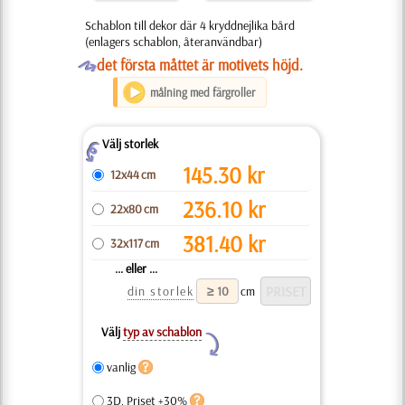
Schablon till dekor där 4 kryddnejlika bård
(enlagers schablon, återanvändbar)
O
det första måttet är motivets höjd.
målning med färgroller
Välj storlek
Z
145.30
kr
12x44 cm
236.10
kr
22x80 cm
381.40
kr
32x117 cm
... eller ...
din storlek
cm
Välj
typ av schablon
Y
vanlig
3D, Priset +30%