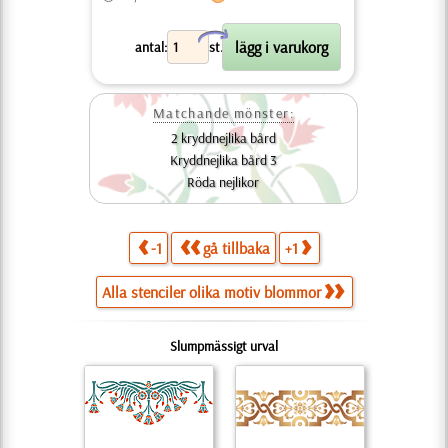
X
antal:
st.
Matchande mönster:
2 kryddnejlika bård
Kryddnejlika bård 3
Röda nejlikor
-1
gå tillbaka
+1
Alla stenciler olika motiv blommor
Slumpmässigt urval