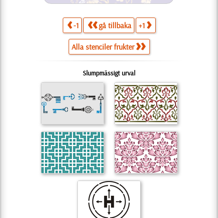
-1
gå tillbaka
+1
Alla stenciler frukter
Slumpmässigt urval