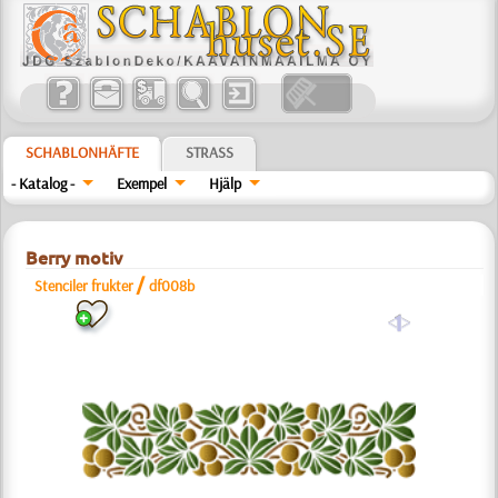
SCHABLONHÄFTE
STRASS
- Katalog -
Exempel
Hjälp
Berry motiv
/
Stenciler frukter
df008b
a