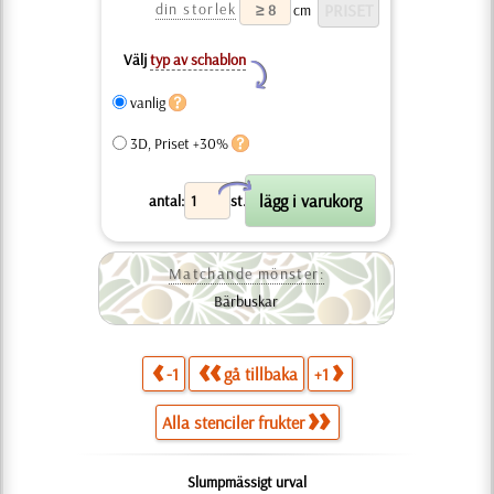
din storlek
cm
Välj
typ av schablon
Y
vanlig
3D, Priset +30%
X
antal:
st.
Matchande mönster:
Bärbuskar
-1
gå tillbaka
+1
Alla stenciler frukter
Slumpmässigt urval