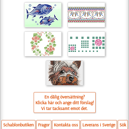
En dålig översättning?
Klicka här och ange ditt förslag!
Vi tar tacksamt emot det.
Schablonbutiken
Fragor
Kontakta oss
Leverans i Sverige
Sök