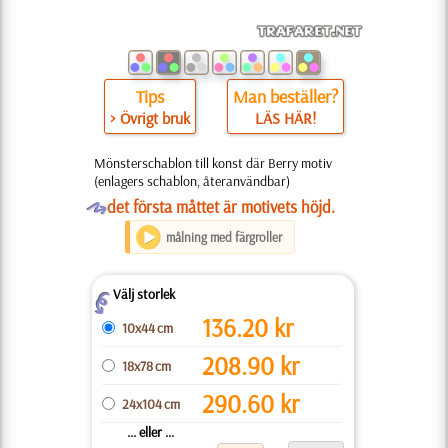
Tips
Man beställer?
> Övrigt bruk
LÄS HÄR!
Mönsterschablon till konst där Berry motiv
(enlagers schablon, återanvändbar)
O
det första måttet är motivets höjd.
målning med färgroller
Välj storlek
Z
136.20
kr
10x44 cm
208.90
kr
18x78 cm
290.60
kr
24x104 cm
... eller ...