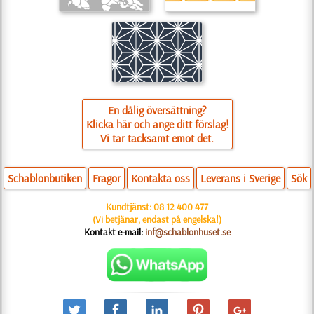
En dålig översättning?
Klicka här och ange ditt förslag!
Vi tar tacksamt emot det.
Schablonbutiken
Fragor
Kontakta oss
Leverans i Sverige
Sök
Kundtjänst:
08 12 400 477
(Vi betjänar, endast på engelska!)
Kontakt e-mail:
inf@schablonhuset.se