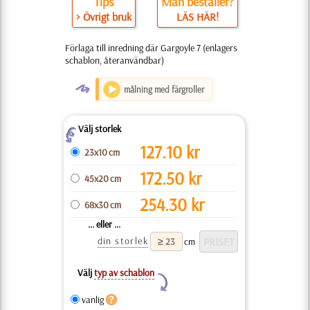
Tips
Man beställer?
> Övrigt bruk
LÄS HÄR!
Förlaga till inredning där Gargoyle 7 (enlagers
schablon, återanvändbar)
O
målning med färgroller
Välj storlek
Z
127.10
kr
23x10 cm
172.50
kr
45x20 cm
254.30
kr
68x30 cm
... eller ...
din storlek
cm
Välj
typ av schablon
Y
vanlig