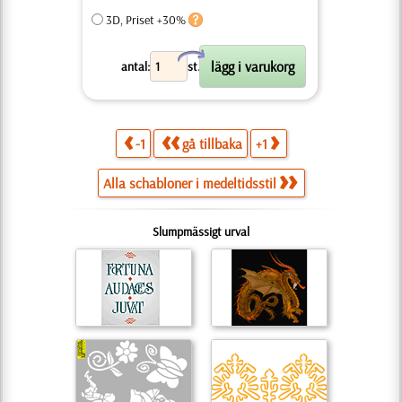
3D, Priset +30%
X
antal:
st.
-1
gå tillbaka
+1
Alla schabloner i medeltidsstil
Slumpmässigt urval