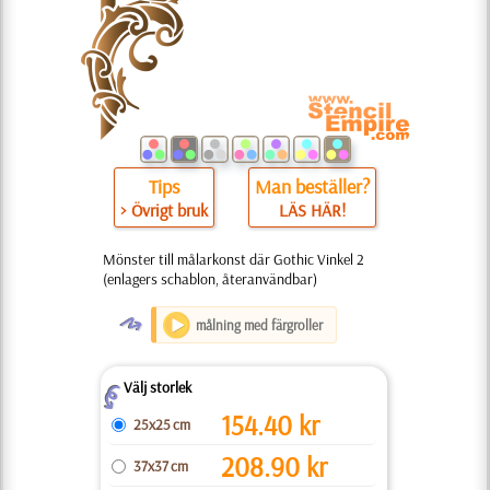
Tips
Man beställer?
> Övrigt bruk
LÄS HÄR!
Mönster till målarkonst där Gothic Vinkel 2
(enlagers schablon, återanvändbar)
O
målning med färgroller
Välj storlek
Z
154.40
kr
25x25 cm
208.90
kr
37x37 cm