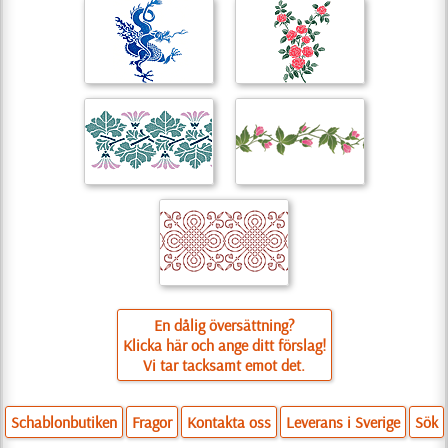
En dålig översättning?
Klicka här och ange ditt förslag!
Vi tar tacksamt emot det.
Schablonbutiken
Fragor
Kontakta oss
Leverans i Sverige
Sök