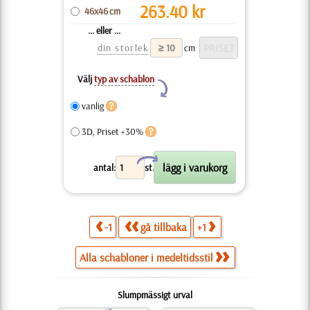
263.40
kr
46x46 cm
... eller ...
din storlek
cm
Välj
typ av schablon
Y
vanlig
3D, Priset +30%
X
antal:
st.
-1
gå tillbaka
+1
Alla schabloner i medeltidsstil
Slumpmässigt urval