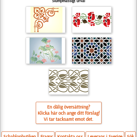
Slumpmässigt urval
En dålig översättning?
Klicka här och ange ditt förslag!
Vi tar tacksamt emot det.
Schablonbutiken
Fragor
Kontakta oss
Leverans i Sverige
Sök