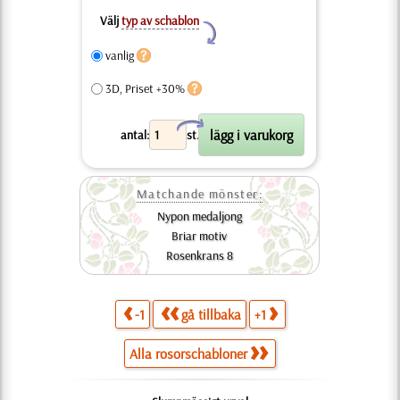
Välj
typ av schablon
Y
vanlig
3D, Priset +30%
X
antal:
st.
Matchande mönster:
Nypon medaljong
Briar motiv
Rosenkrans 8
-1
gå tillbaka
+1
Alla rosorschabloner