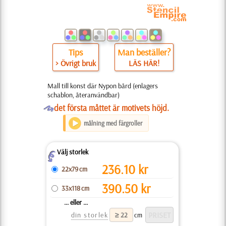
Tips
Man beställer?
> Övrigt bruk
LÄS HÄR!
Mall till konst där Nypon bård (enlagers
schablon, återanvändbar)
O
det första måttet är motivets höjd.
målning med färgroller
Välj storlek
Z
236.10
kr
22x79 cm
390.50
kr
33x118 cm
... eller ...
din storlek
cm