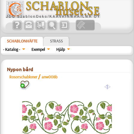
SCHABLONHÄFTE
STRASS
- Katalog -
Exempel
Hjälp
Nypon bård
/
Rosorschabloner
anw008b
a