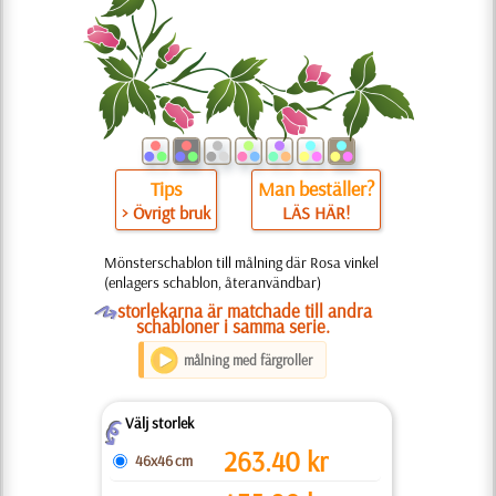
Tips
Man beställer?
> Övrigt bruk
LÄS HÄR!
Mönsterschablon till målning där Rosa vinkel
(enlagers schablon, återanvändbar)
O
storlekarna är matchade till andra
schabloner i samma serie.
målning med färgroller
Välj storlek
Z
263.40
kr
46x46 cm