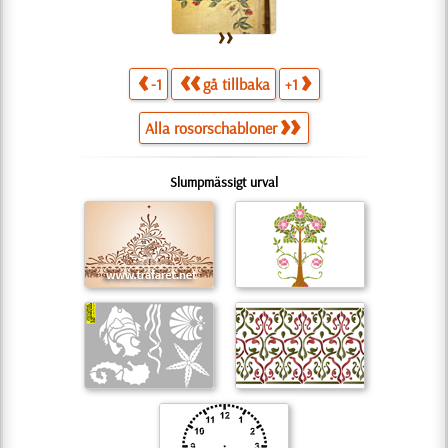
-1
gå tillbaka
+1
Alla rosorschabloner
Slumpmässigt urval