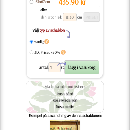
435.90
kr
67x67 cm
... eller ...
din storlek
cm
Välj
typ av schablon
Y
vanlig
3D, Priset +30%
X
antal:
st.
Matchande mönster:
Rosa bård
Rose Medallion
Rosa motiv
Exempel på användning av denna schablonen: