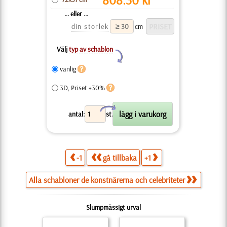
... eller ...
din storlek
cm
Välj
typ av schablon
Y
vanlig
3D, Priset +30%
X
antal:
st.
-1
gå tillbaka
+1
Alla schabloner de konstnärerna och celebriteter
Slumpmässigt urval