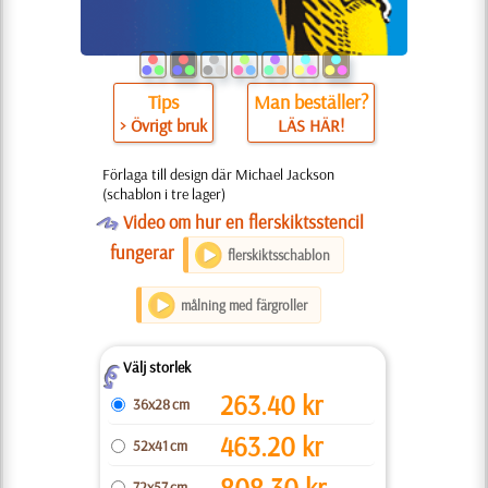
Tips
Man beställer?
> Övrigt bruk
LÄS HÄR!
Förlaga till design där Michael Jackson
(schablon i tre lager)
O
Video om hur en flerskiktsstencil
fungerar
flerskiktsschablon
målning med färgroller
Välj storlek
Z
263.40
kr
36x28 cm
463.20
kr
52x41 cm
808.30
kr
72x57 cm