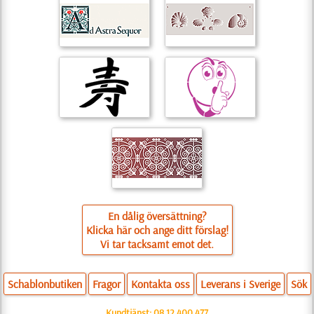
En dålig översättning?
Klicka här och ange ditt förslag!
Vi tar tacksamt emot det.
Schablonbutiken
Fragor
Kontakta oss
Leverans i Sverige
Sök
Kundtjänst:
08 12 400 477