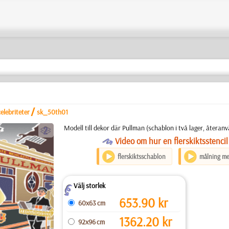
/
elebriteter
sk_50th01
b
Modell till dekor där Pullman (schablon i två lager, återan
O
Video om hur en flerskiktsstencil
flerskiktsschablon
målning me
Välj storlek
Z
653.90
kr
60x63 cm
1362.20
kr
92x96 cm