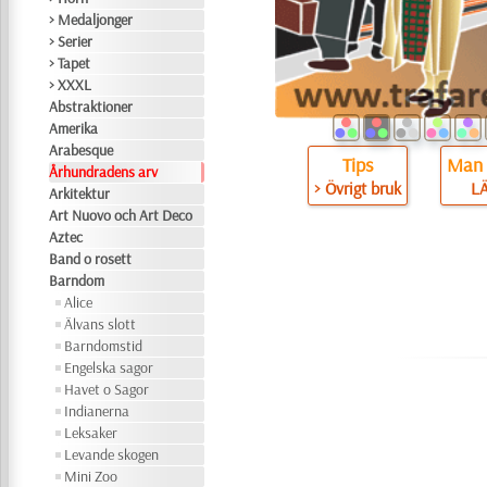
> Medaljonger
> Serier
> Tapet
> XXXL
Abstraktioner
Amerika
Arabesque
Tips
Man 
Århundradens arv
> Övrigt bruk
L
Arkitektur
Art Nuovo och Art Deco
Aztec
Band o rosett
Barndom
Alice
Älvans slott
Barndomstid
Engelska sagor
Havet o Sagor
Indianerna
Leksaker
Levande skogen
Mini Zoo