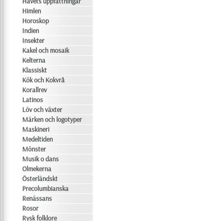
Havets uppfattningar
Himlen
Horoskop
Indien
Insekter
Kakel och mosaik
Kelterna
Klassiskt
Kök och Kokvrå
Korallrev
Latinos
Löv och växter
Märken och logotyper
Maskineri
Medeltiden
Mönster
Musik o dans
Olmekerna
Österländskt
Precolumbianska
Renässans
Rosor
Rysk folklore