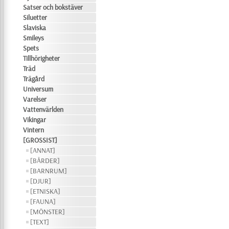
Satser och bokstäver
Siluetter
Slaviska
Smileys
Spets
Tillhörigheter
Träd
Trägård
Universum
Varelser
Vattenvärlden
Vikingar
Vintern
[GROSSIST]
[ANNAT]
[BÅRDER]
[BARNRUM]
[DJUR]
[ETNISKA]
[FAUNA]
[MÖNSTER]
[TEXT]