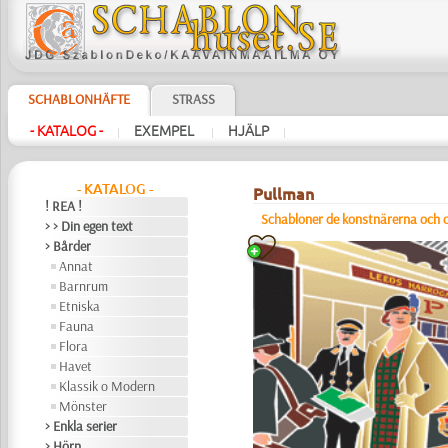
SCHABLONHÄFTE
STRASS
- KATALOG -
EXEMPEL
HJÄLP
|
|
|
- KATALOG -
Pullman
! REA !
Schabloner de konstnärerna och c
> > Din egen text
> Bårder
Annat
Barnrum
Etniska
Fauna
Flora
Havet
Klassik o Modern
Mönster
> Enkla serier
> Hörn