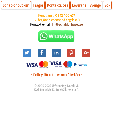
Schablonbutiken
Fragor
Kontakta oss
Leverans i Sverige
Sök
Kundtjänst:
08 12 400 477
(Vi betjänar, endast på engelska!)
Kontakt e-mail:
inf@schablonhuset.se
• Policy för returer och återköp •
© 2006-2025 Utformning: Natali M.
Kodning: Aleks K.; Innehåll: Konsta A.