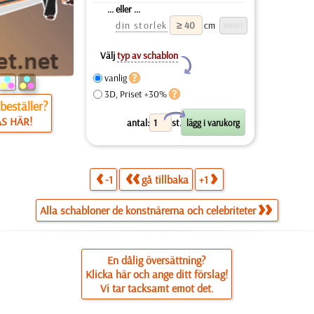
... eller ...
din storlek
cm
Välj
typ av schablon
Y
vanlig
3D, Priset +30%
beställer?
X
ÄS HÄR!
antal:
st.
-1
gå tillbaka
+1
Alla schabloner de konstnärerna och celebriteter
En dålig översättning?
Klicka här och ange ditt förslag!
Vi tar tacksamt emot det.