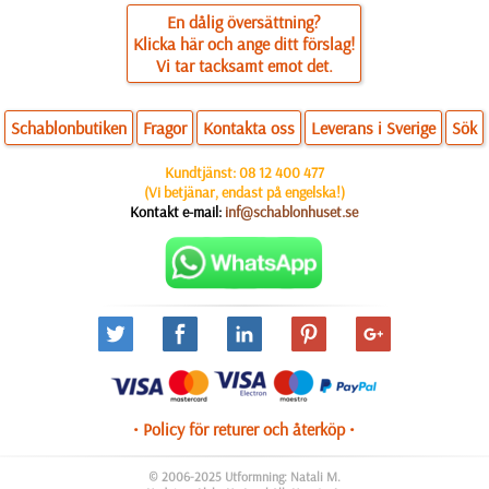
En dålig översättning?
Klicka här och ange ditt förslag!
Vi tar tacksamt emot det.
Schablonbutiken
Fragor
Kontakta oss
Leverans i Sverige
Sök
Kundtjänst:
08 12 400 477
(Vi betjänar, endast på engelska!)
Kontakt e-mail:
inf@schablonhuset.se
• Policy för returer och återköp •
© 2006-2025 Utformning: Natali M.