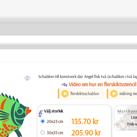
b
Schablon till konstverk där Angel fisk två (schablon i två l
O
Video om hur en flerskiktsstencil
flerskiktsschablon
målning me
Välj storlek
Matchand
Z
Lio
135.70
kr
20x23 cm
Fisk-
205.90
kr
30x35 cm