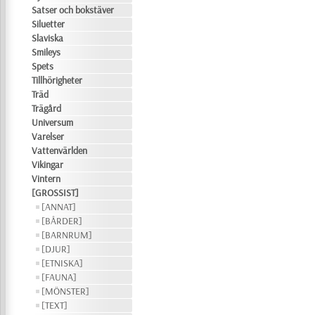
Satser och bokstäver
Siluetter
Slaviska
Smileys
Spets
Tillhörigheter
Träd
Trägård
Universum
Varelser
Vattenvärlden
Vikingar
Vintern
[GROSSIST]
[ANNAT]
[BÅRDER]
[BARNRUM]
[DJUR]
[ETNISKA]
[FAUNA]
[MÖNSTER]
[TEXT]