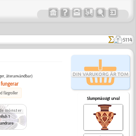
5114
DIN VARUKORG ÄR TOM
ager, återanvändbar)
 fungerar
d färgroller
Slumpmässigt urval
e mönster:
nfish 1
vandrare