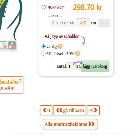
298.70
kr
40x46 cm
... eller ...
din storlek
cm
Välj
typ av schablon
Y
vanlig
3D, Priset +30%
X
antal:
st.
beställer?
ÄS HÄR!
-1
gå tillbaka
+1
Alla marinschabloner