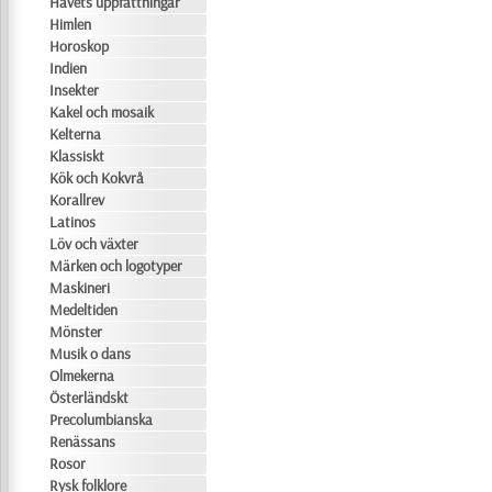
Havets uppfattningar
Himlen
Horoskop
Indien
Insekter
Kakel och mosaik
Kelterna
Klassiskt
Kök och Kokvrå
Korallrev
Latinos
Löv och växter
Märken och logotyper
Maskineri
Medeltiden
Mönster
Musik o dans
Olmekerna
Österländskt
Precolumbianska
Renässans
Rosor
Rysk folklore