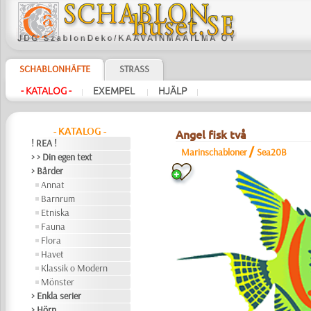
SCHABLONHÄFTE
STRASS
- KATALOG -
EXEMPEL
HJÄLP
|
|
|
- KATALOG -
Angel fisk två
! REA !
/
Marinschabloner
Sea20B
> > Din egen text
> Bårder
Annat
Barnrum
Etniska
Fauna
Flora
Havet
Klassik o Modern
Mönster
> Enkla serier
> Hörn