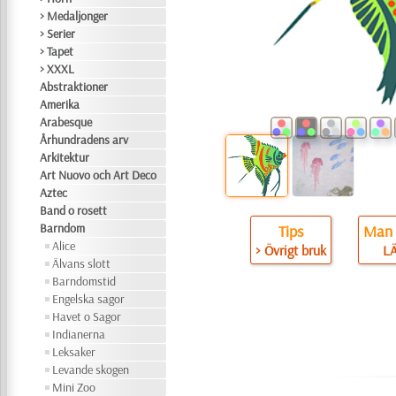
> Medaljonger
> Serier
> Tapet
> XXXL
Abstraktioner
Amerika
Arabesque
Århundradens arv
Arkitektur
Art Nuovo och Art Deco
Aztec
Band o rosett
Barndom
Tips
Man 
Alice
> Övrigt bruk
L
Älvans slott
Barndomstid
Engelska sagor
Havet o Sagor
Indianerna
Leksaker
Levande skogen
Mini Zoo