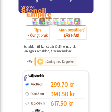
Tips
Man beställer?
> Övrigt bruk
LÄS HÄR!
Schablon till konst där Delfinernas lek
(enlagers schablon, återanvändbar)
O
målning med färgroller
Välj storlek
Z
299.70
kr
74x36 cm
390.50
kr
90x43 cm
617.50
kr
120x58 cm
... eller ...