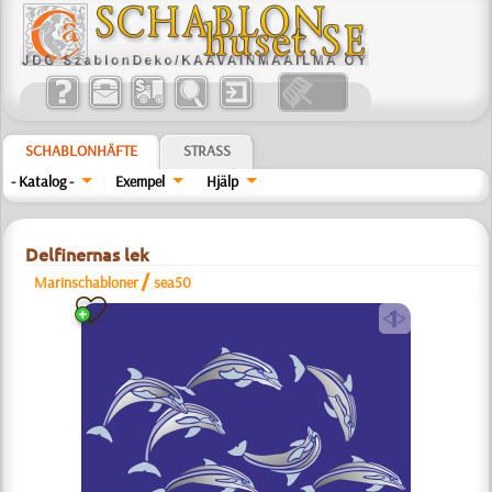
SCHABLONHÄFTE
STRASS
- Katalog -
Exempel
Hjälp
Delfinernas lek
/
Marinschabloner
sea50
a