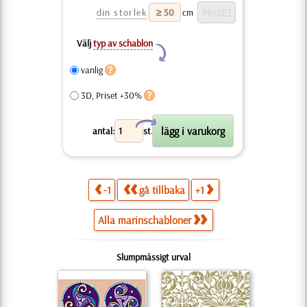
din storlek
cm
Välj
typ av schablon
Y
vanlig
3D, Priset +30%
X
antal:
st.
-1
gå tillbaka
+1
Alla marinschabloner
Slumpmässigt urval