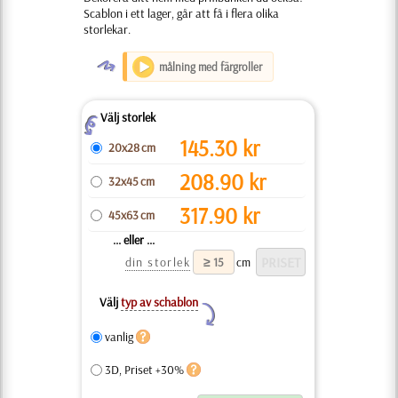
Scablon i ett lager, går att få i flera olika
storlekar.
O
målning med färgroller
Välj storlek
Z
145.30
kr
20x28 cm
208.90
kr
32x45 cm
317.90
kr
45x63 cm
... eller ...
din storlek
cm
Välj
typ av schablon
Y
vanlig
3D, Priset +30%