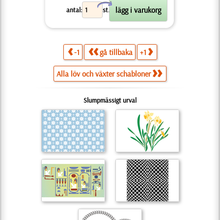
X
antal:
st.
-1
gå tillbaka
+1
Alla löv och växter schabloner
Slumpmässigt urval