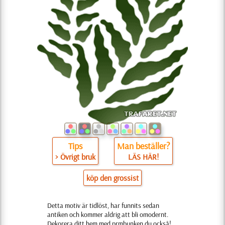
Tips
Man beställer?
> Övrigt bruk
LÄS HÄR!
köp den grossist
Detta motiv är tidlöst, har funnits sedan
antiken och kommer aldrig att bli omodernt.
Dekorera ditt hem med prmbunken du också!