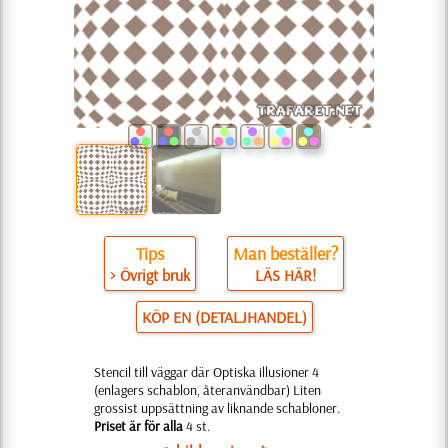
Tips
Man beställer?
> Övrigt bruk
LÄS HÄR!
KÖP EN (DETALJHANDEL)
Stencil till väggar där Optiska illusioner 4
(enlagers schablon, återanvändbar) Liten
grossist uppsättning av liknande schabloner.
Priset är för alla
4 st.