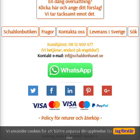
En dålig översättning?
Klicka här och ange ditt förslag!
Vi tar tacksamt emot det.
Schablonbutiken
Fragor
Kontakta oss
Leverans i Sverige
Sök
Kundtjänst:
08 12 400 477
(Vi betjänar, endast på engelska!)
Kontakt e-mail:
inf@schablonhuset.se
• Policy för returer och återköp •
Vi använder cookies för att bättre anpassa din upplevelse:
läs
Jag förstår
© 2006-2025 Utformning: Natali M.
Kodning: Aleks K.; Innehåll: Konsta A.
mer.