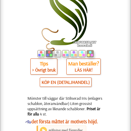
Tips
Man beställer?
> Övrigt bruk
LÄS HÄR!
KÖP EN (DETALJHANDEL)
Mönster till väggar där Stiliserad Iris (enlagers
schablon, återanvändbar) Liten grossist
uppsättning av liknande schabloner.
Priset är
för alla
4 st.
O
det första måttet är motivets höjd.
målning med färgroller