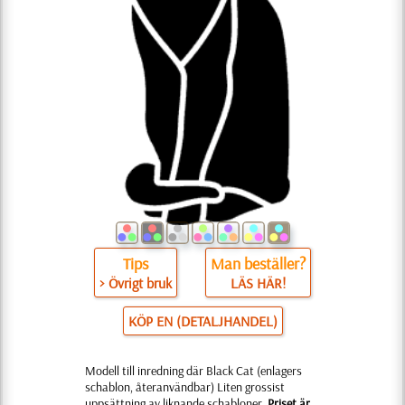
Tips
Man beställer?
> Övrigt bruk
LÄS HÄR!
KÖP EN (DETALJHANDEL)
Modell till inredning där Black Cat (enlagers
schablon, återanvändbar) Liten grossist
uppsättning av liknande schabloner.
Priset är