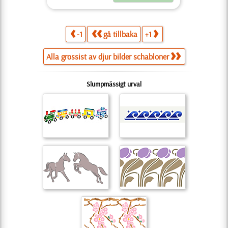
-1
gå tillbaka
+1
Alla grossist av djur bilder schabloner
Slumpmässigt urval