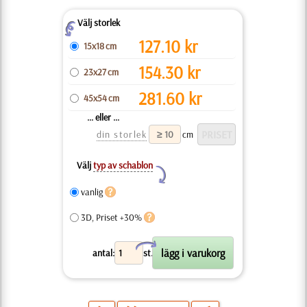
Välj storlek
Z
127.10
kr
15x18 cm
154.30
kr
23x27 cm
281.60
kr
45x54 cm
... eller ...
din storlek
cm
Välj
typ av schablon
Y
vanlig
3D, Priset +30%
X
antal:
st.