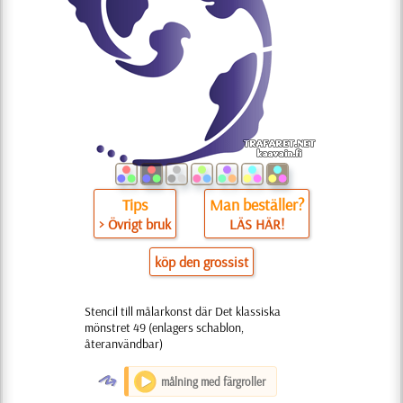
Tips
Man beställer?
> Övrigt bruk
LÄS HÄR!
köp den grossist
Stencil till målarkonst där Det klassiska
mönstret 49 (enlagers schablon,
återanvändbar)
O
målning med färgroller