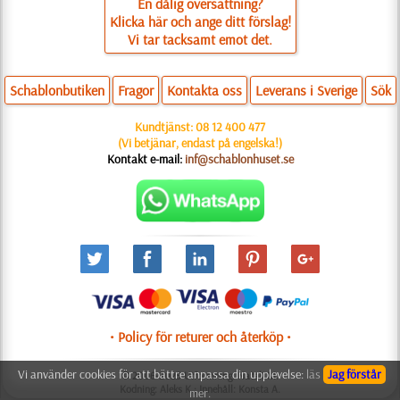
En dålig översättning?
Klicka här och ange ditt förslag!
Vi tar tacksamt emot det.
Schablonbutiken
Fragor
Kontakta oss
Leverans i Sverige
Sök
Kundtjänst:
08 12 400 477
(Vi betjänar, endast på engelska!)
Kontakt e-mail:
inf@schablonhuset.se
• Policy för returer och återköp •
Vi använder cookies för att bättre anpassa din upplevelse:
läs
Jag förstår
© 2006-2025 Utformning: Natali M.
Kodning: Aleks K.; Innehåll: Konsta A.
mer.