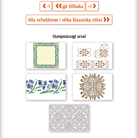
-1
gå tillbaka
+1
Alla schabloner i olika klassiska stilar
Slumpmässigt urval