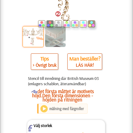
Tips
Man beställer?
> Övrigt bruk
LÄS HÄR!
Stencil till inredning där British Museum 03
(enlagers schablon, återanvändbar)
O
det första måttet är motivets
höjd.Den första dimensionen -
höjden på ritningen
målning med färgroller
Välj storlek
Z