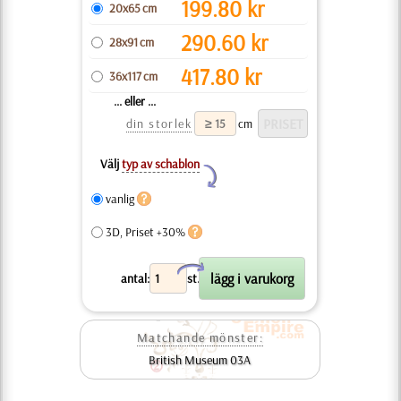
199.80
kr
20x65 cm
290.60
kr
28x91 cm
417.80
kr
36x117 cm
... eller ...
din storlek
cm
Välj
typ av schablon
Y
vanlig
3D, Priset +30%
X
antal:
st.
Matchande mönster:
British Museum 03A