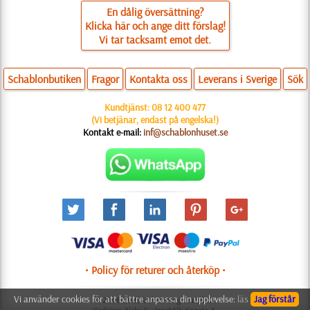
En dålig översättning?
Klicka här och ange ditt förslag!
Vi tar tacksamt emot det.
Schablonbutiken
Fragor
Kontakta oss
Leverans i Sverige
Sök
Kundtjänst:
08 12 400 477
(Vi betjänar, endast på engelska!)
Kontakt e-mail:
inf@schablonhuset.se
• Policy för returer och återköp •
Vi använder cookies för att bättre anpassa din upplevelse:
läs
Jag förstår
© 2006-2025 Utformning: Natali M.