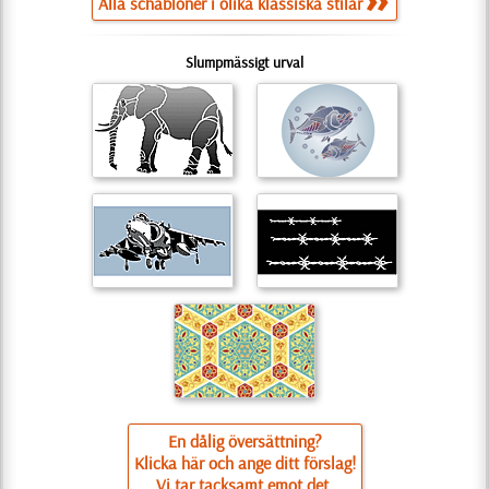
Alla schabloner i olika klassiska stilar
Slumpmässigt urval
En dålig översättning?
Klicka här och ange ditt förslag!
Vi tar tacksamt emot det.