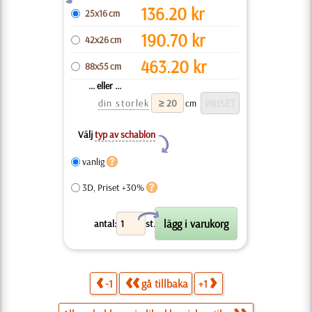
136.20
kr
25x16 cm
190.70
kr
42x26 cm
463.20
kr
88x55 cm
... eller ...
din storlek
cm
Välj
typ av schablon
Y
vanlig
3D, Priset +30%
X
antal:
st.
-1
gå tillbaka
+1