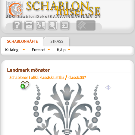
SCHABLONHÄFTE
STRASS
- Katalog -
Exempel
Hjälp
Landmark mönster
/
Schabloner i olika klassiska stilar
classic057
a