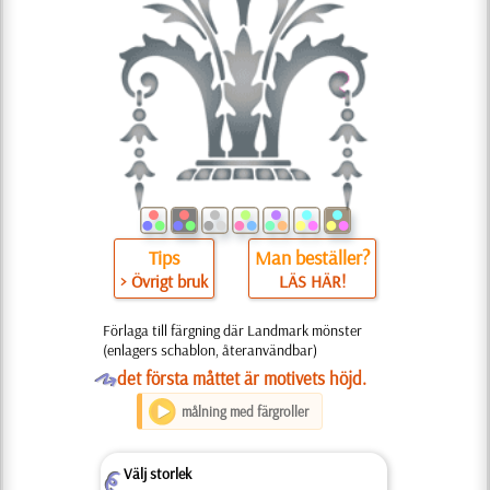
Tips
Man beställer?
> Övrigt bruk
LÄS HÄR!
Förlaga till färgning där Landmark mönster
(enlagers schablon, återanvändbar)
O
det första måttet är motivets höjd.
målning med färgroller
Välj storlek
Z