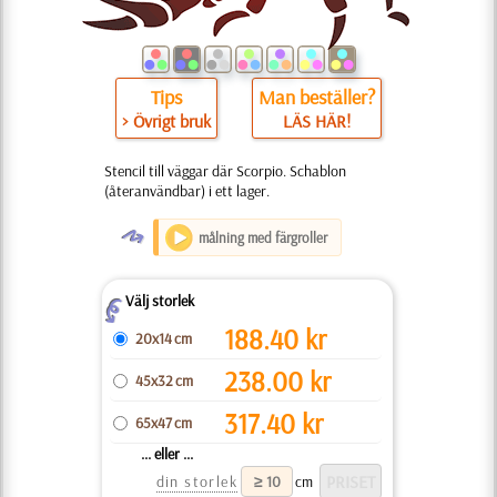
Tips
Man beställer?
> Övrigt bruk
LÄS HÄR!
Stencil till väggar där Scorpio. Schablon
(återanvändbar) i ett lager.
O
målning med färgroller
Välj storlek
Z
188.40
kr
20x14 cm
238.00
kr
45x32 cm
317.40
kr
65x47 cm
... eller ...
din storlek
cm