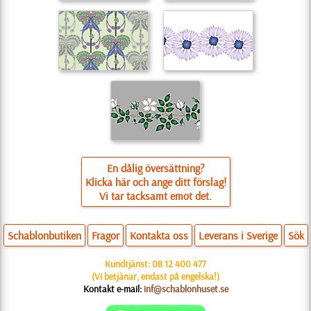
En dålig översättning?
Klicka här och ange ditt förslag!
Vi tar tacksamt emot det.
Schablonbutiken
Fragor
Kontakta oss
Leverans i Sverige
Sök
Kundtjänst:
08 12 400 477
(Vi betjänar, endast på engelska!)
Kontakt e-mail:
inf@schablonhuset.se