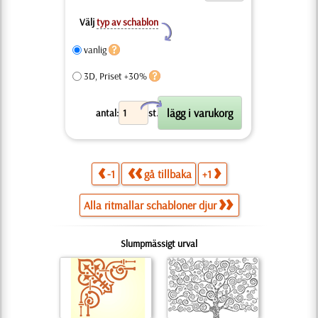
Välj
typ av schablon
Y
vanlig
3D, Priset +30%
X
antal:
st.
-1
gå tillbaka
+1
Alla ritmallar schabloner djur
Slumpmässigt urval