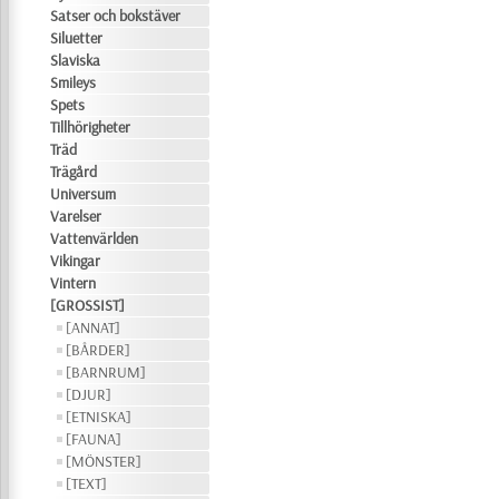
Satser och bokstäver
Siluetter
Slaviska
Smileys
Spets
Tillhörigheter
Träd
Trägård
Universum
Varelser
Vattenvärlden
Vikingar
Vintern
[GROSSIST]
[ANNAT]
[BÅRDER]
[BARNRUM]
[DJUR]
[ETNISKA]
[FAUNA]
[MÖNSTER]
[TEXT]