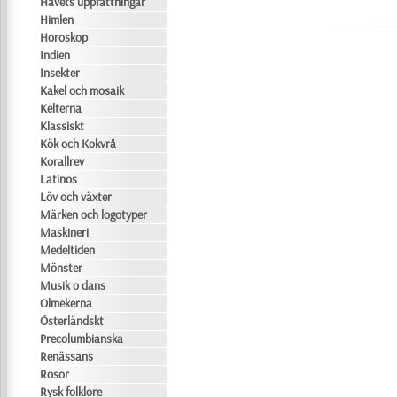
Havets uppfattningar
Himlen
Horoskop
Indien
Insekter
Kakel och mosaik
Kelterna
Klassiskt
Kök och Kokvrå
Korallrev
Latinos
Löv och växter
Märken och logotyper
Maskineri
Medeltiden
Mönster
Musik o dans
Olmekerna
Österländskt
Precolumbianska
Renässans
Rosor
Rysk folklore