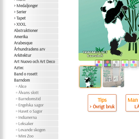
> Medaljonger
> Serier
> Tapet
> XXXL
Abstraktioner
Amerika
Arabesque
Århundradens arv
Arkitektur
Art Nuovo och Art Deco
Aztec
Band o rosett
Barndom
Alice
Älvans slott
Barndomstid
Tips
Man 
Engelska sagor
> Övrigt bruk
L
Havet o Sagor
Indianerna
Leksaker
Levande skogen
Mini Zoo