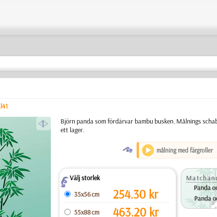
l41
a
Björn panda som fördärvar bambu busken. Målnings schablo
ett lager.
O
målning med färgroller
Välj storlek
Matchand
Z
Panda o
254.30
kr
35x56 cm
Panda o
463.20
kr
55x88 cm