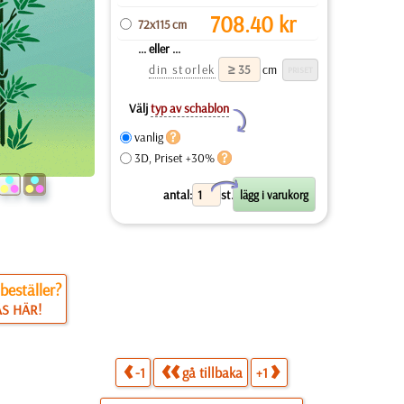
708.40
kr
72x115 cm
... eller ...
din storlek
cm
Välj
typ av schablon
Y
vanlig
3D, Priset +30%
X
antal:
st.
beställer?
ÄS HÄR!
-1
gå tillbaka
+1