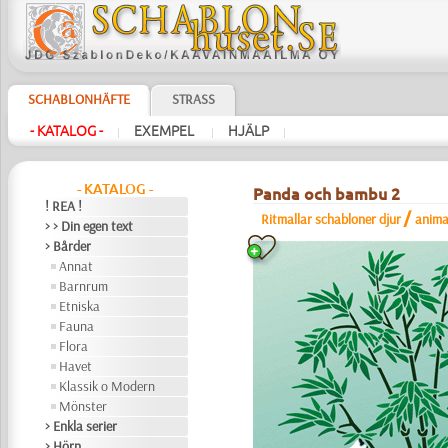
SCHABLONHÄFTE
STRASS
- KATALOG -
EXEMPEL
HJÄLP
|
|
|
- KATALOG -
Panda och bambu 2
! REA !
/
Ritmallar schabloner djur
anima
> > Din egen text
> Bårder
Annat
Barnrum
Etniska
Fauna
Flora
Havet
Klassik o Modern
Mönster
> Enkla serier
> Hörn