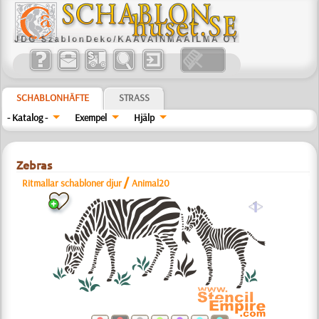
SCHABLONHÄFTE
STRASS
- Katalog -
Exempel
Hjälp
Zebras
/
Ritmallar schabloner djur
Animal20
a