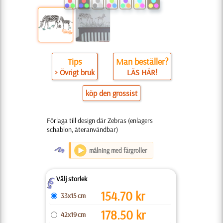
Tips
Man beställer?
> Övrigt bruk
LÄS HÄR!
köp den grossist
Förlaga till design där Zebras (enlagers
schablon, återanvändbar)
O
målning med färgroller
Välj storlek
Z
154.70
kr
33x15 cm
178.50
kr
42x19 cm