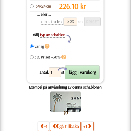
226.10
kr
54x24 cm
... eller ...
din storlek
cm
Välj
typ av schablon
Y
vanlig
3D, Priset +30%
X
antal:
st.
Exempel på användning av denna schablonen:
-1
gå tillbaka
+1